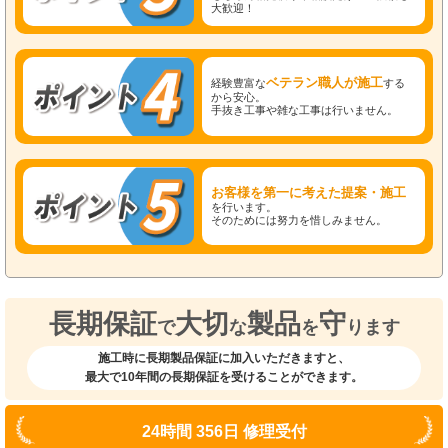
大歓迎！
ベテラン職人が施工
経験豊富な
する
から安心。
手抜き工事や雑な工事は行いません。
お客様を第一に考えた提案・施工
を行います。
そのためには努力を惜しみません。
長期保証
大切
製品
守
で
な
を
ります
施工時に長期製品保証に加入いただきますと、
最大で10年間の長期保証を受けることができます。
24時間 356日 修理受付