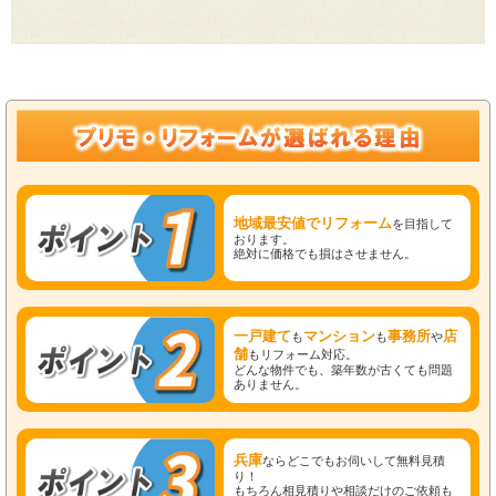
地域最安値でリフォーム
を目指して
おります。
絶対に価格でも損はさせません。
一戸建て
マンション
事務所
店
も
も
や
舗
もリフォーム対応。
どんな物件でも、築年数が古くても問題
ありません。
兵庫
ならどこでもお伺いして無料見積
り！
もちろん相見積りや相談だけのご依頼も