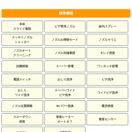
標準機能
本体
ビデ専用ノズル
鉢内スプレー
スライド着脱
スッキリノズル
ノズルお掃除モード
ノズルそうじ
シャッター
ノズルオート
ノズル先端着脱
キレイ便座
クリーニング
抗菌樹脂
スーパー節電
ワンタッチ節電
電源スイッチ
おしり洗浄
ビデ洗浄
おしり
スーパーワイド
ワイドビデ洗浄
ワイド洗浄
ビデ洗浄
ノズル位置調整
Wパワー脱臭
暖房便座
スローダウン
便座ヒーター
着座センサー
便座
オートオフ