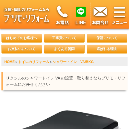
はじめてのお客様へ
工事費について
保証について
お支払いについて
よくある質問
選ばれる理由
HOME
トイレのリフォーム
シャワートイレ VA/BKG
>
>
リクシルのシャワートイレ VA の設置・取り替えならプリモ・リフ
ォームにお任せください