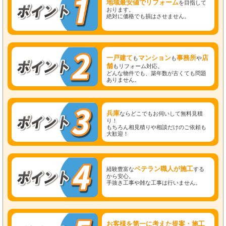
地域最安値でリフォーム
を目指して
おります。
絶対に価格でも損はさせません。
一戸建て
マンション
事務所
店
も
も
や
舗
もリフォーム対応。
どんな物件でも、築年数が古くても問題
ありません。
兵庫
ならどこでもお伺いして無料見積
り！
もちろん相見積りや相談だけのご依頼も
大歓迎！
ベテラン職人が施工
経験豊富な
する
から安心。
手抜き工事や雑な工事は行いません。
お客様を第一に考えた提案・施工