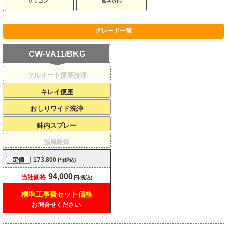
リモコン
点字対応
グレード一覧
CW-VA11/BKG
フルオート便座洗浄
キレイ便座
おしりワイド洗浄
鉢内スプレー
温風乾燥
定価
173,800
円(税込)
94,000
当社価格
円(税込)
標準工事費
セット価格
お問合せください