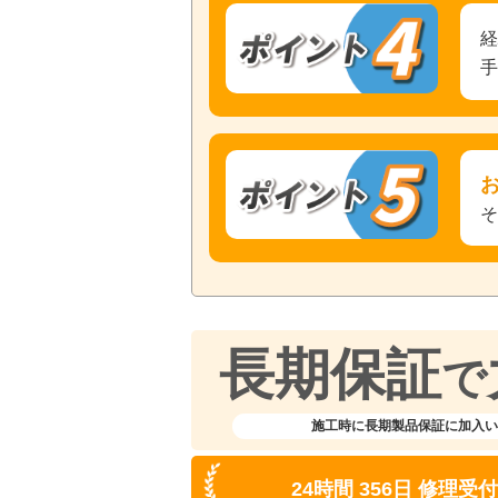
長期保証
で
施工時に長期製品保証に加入い
24時間 356日 修理受