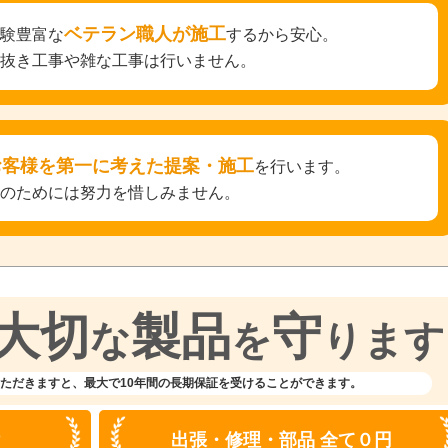
ベテラン職人が施工
経験豊富な
するから安心。
手抜き工事や雑な工事は行いません。
お客様を第一に考えた提案・施工
を行います。
そのためには努力を惜しみません。
大切
製品
守
な
を
ります
ただきますと、
最大で10年間の長期保証を受けることができます。
付
出張・修理・部品 全て０円