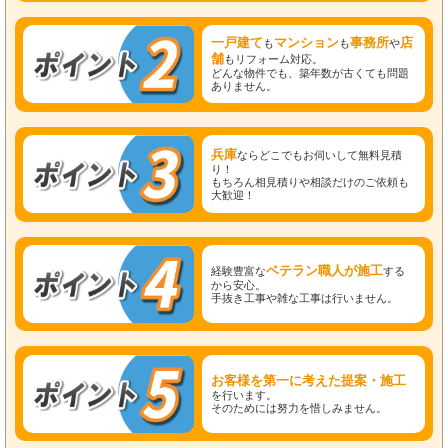
一戸建て
マンション
事務所
店
も
も
や
舗
もリフォーム対応。
どんな物件でも、築年数が古くても問題
ありません。
兵庫
ならどこでもお伺いして無料見積
り！
もちろん相見積りや相談だけのご依頼も
大歓迎！
ベテラン職人が施工
経験豊富な
する
から安心。
手抜き工事や雑な工事は行いません。
お客様を第一に考えた提案・施工
を行います。
そのためには努力を惜しみません。