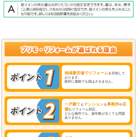
地域最安値でリフォーム
を目指して
おります。
絶対に価格でも損はさせません。
一戸建て
マンション
事務所
店
も
も
や
舗
もリフォーム対応。
どんな物件でも、築年数が古くても問題
ありません。