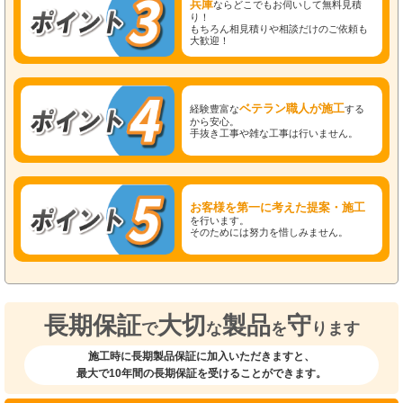
兵庫
ならどこでもお伺いして無料見積
り！
もちろん相見積りや相談だけのご依頼も
大歓迎！
ベテラン職人が施工
経験豊富な
する
から安心。
手抜き工事や雑な工事は行いません。
お客様を第一に考えた提案・施工
を行います。
そのためには努力を惜しみません。
長期保証
大切
製品
守
で
な
を
ります
施工時に長期製品保証に加入いただきますと、
最大で10年間の長期保証を受けることができます。