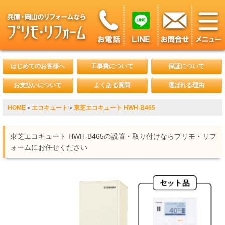
はじめてのお客様へ
工事費について
保証について
お支払いについて
よくある質問
選ばれる理由
HOME
エコキュート
東芝エコキュート HWH-B465
>
>
東芝エコキュート HWH-B465の設置・取り付けならプリモ・リフ
ォームにお任せください