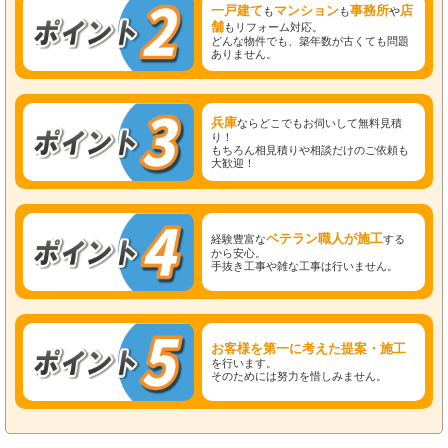
一戸建て
マンション
事務所
店
も
も
や
舗
もリフォーム対応。
どんな物件でも、築年数が古くても問題
ありません。
兵庫
ならどこでもお伺いして無料見積
り！
もちろん相見積りや相談だけのご依頼も
大歓迎！
ベテラン職人が施工
経験豊富な
する
から安心。
手抜き工事や雑な工事は行いません。
お客様を第一に考えた提案・施工
を行います。
そのためには努力を惜しみません。