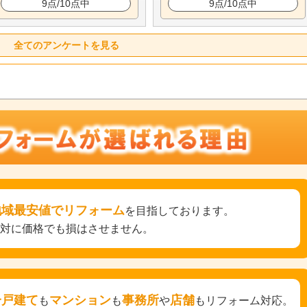
9点/10点中
9点/10点中
全てのアンケートを見る
地域最安値でリフォーム
を目指しております。
絶対に価格でも損はさせません。
一戸建て
マンション
事務所
店舗
も
も
や
もリフォーム対応。