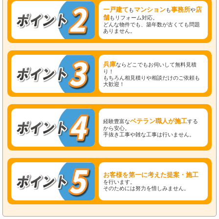
一戸建て
マンション
事務所
店
も
も
や
舗
もリフォーム対応。
どんな物件でも、築年数が古くても問題
ありません。
兵庫
ならどこでもお伺いして無料見積
り！
もちろん相見積りや相談だけのご依頼も
大歓迎！
ベテラン職人が施工
経験豊富な
する
から安心。
手抜き工事や雑な工事は行いません。
お客様を第一に考えた提案・施工
を行います。
そのためには努力を惜しみません。