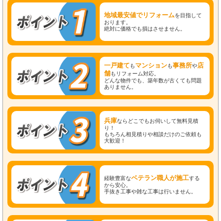
地域最安値でリフォーム
を目指して
おります。
絶対に価格でも損はさせません。
一戸建て
マンション
事務所
店
も
も
や
舗
もリフォーム対応。
どんな物件でも、築年数が古くても問題
ありません。
兵庫
ならどこでもお伺いして無料見積
り！
もちろん相見積りや相談だけのご依頼も
大歓迎！
ベテラン職人が施工
経験豊富な
する
から安心。
手抜き工事や雑な工事は行いません。