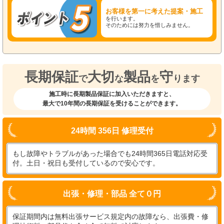
お客様を第一に考えた提案・施工
を行います。
そのためには努力を惜しみません。
長期保証
大切
製品
守
で
な
を
ります
施工時に長期製品保証に加入いただきますと、
最大で10年間の長期保証を受けることができます。
24時間 356日 修理受付
もし故障やトラブルがあった場合でも24時間365日電話対応受
付。土日・祝日も受付しているので安心です。
出張・修理・部品 全て０円
保証期間内は無料出張サービス規定内の故障なら、出張費・修