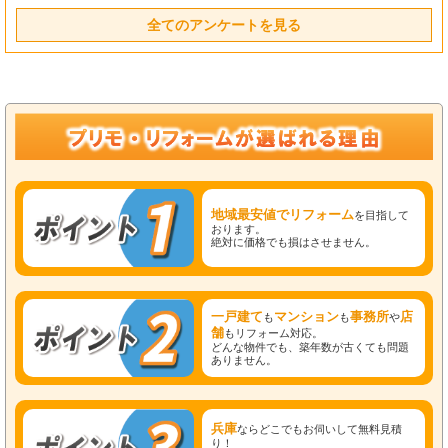
全てのアンケートを見る
地域最安値でリフォーム
を目指して
おります。
絶対に価格でも損はさせません。
一戸建て
マンション
事務所
店
も
も
や
舗
もリフォーム対応。
どんな物件でも、築年数が古くても問題
ありません。
兵庫
ならどこでもお伺いして無料見積
り！