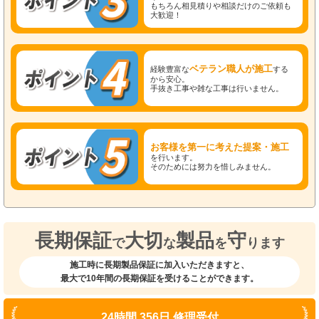
もちろん相見積りや相談だけのご依頼も
大歓迎！
ベテラン職人が施工
経験豊富な
する
から安心。
手抜き工事や雑な工事は行いません。
お客様を第一に考えた提案・施工
を行います。
そのためには努力を惜しみません。
長期保証
大切
製品
守
で
な
を
ります
施工時に長期製品保証に加入いただきますと、
最大で10年間の長期保証を受けることができます。
24時間 356日 修理受付