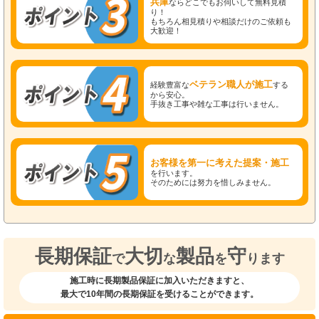
兵庫
ならどこでもお伺いして無料見積
り！
もちろん相見積りや相談だけのご依頼も
大歓迎！
ベテラン職人が施工
経験豊富な
する
から安心。
手抜き工事や雑な工事は行いません。
お客様を第一に考えた提案・施工
を行います。
そのためには努力を惜しみません。
長期保証
大切
製品
守
で
な
を
ります
施工時に長期製品保証に加入いただきますと、
最大で10年間の長期保証を受けることができます。