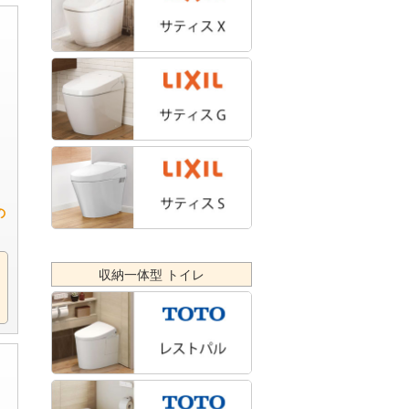
の
収納一体型 トイレ