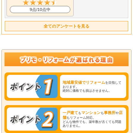
9点/10点中
全てのアンケートを見る
地域最安値でリフォーム
を目指して
おります。
絶対に価格でも損はさせません。
一戸建て
マンション
事務所
店
も
も
や
舗
もリフォーム対応。
どんな物件でも、築年数が古くても問題
ありません。