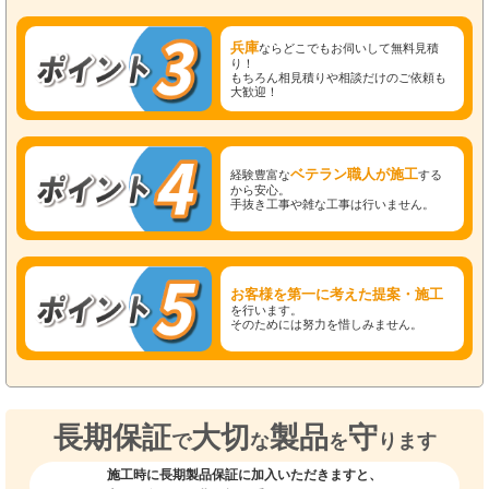
兵庫
ならどこでもお伺いして無料見積
り！
もちろん相見積りや相談だけのご依頼も
大歓迎！
ベテラン職人が施工
経験豊富な
する
から安心。
手抜き工事や雑な工事は行いません。
お客様を第一に考えた提案・施工
を行います。
そのためには努力を惜しみません。
長期保証
大切
製品
守
で
な
を
ります
施工時に長期製品保証に加入いただきますと、