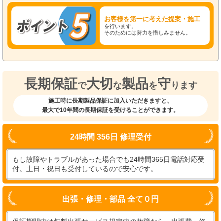
お客様を第一に考えた提案・施工
を行います。
そのためには努力を惜しみません。
長期保証
大切
製品
守
で
な
を
ります
施工時に長期製品保証に加入いただきますと、
最大で10年間の長期保証を受けることができます。
24時間 356日 修理受付
もし故障やトラブルがあった場合でも24時間365日電話対応受
付。土日・祝日も受付しているので安心です。
出張・修理・部品 全て０円