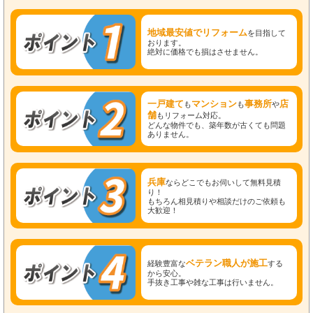
地域最安値でリフォーム
を目指して
おります。
絶対に価格でも損はさせません。
一戸建て
マンション
事務所
店
も
も
や
舗
もリフォーム対応。
どんな物件でも、築年数が古くても問題
ありません。
兵庫
ならどこでもお伺いして無料見積
り！
もちろん相見積りや相談だけのご依頼も
大歓迎！
ベテラン職人が施工
経験豊富な
する
から安心。
手抜き工事や雑な工事は行いません。