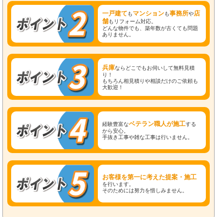
一戸建て
マンション
事務所
店
も
も
や
舗
もリフォーム対応。
どんな物件でも、築年数が古くても問題
ありません。
兵庫
ならどこでもお伺いして無料見積
り！
もちろん相見積りや相談だけのご依頼も
大歓迎！
ベテラン職人が施工
経験豊富な
する
から安心。
手抜き工事や雑な工事は行いません。
お客様を第一に考えた提案・施工
を行います。
そのためには努力を惜しみません。