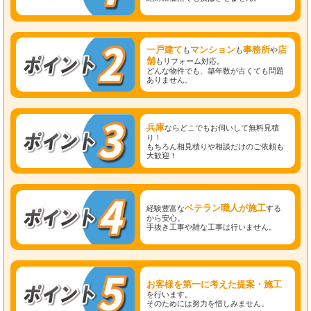
一戸建て
マンション
事務所
店
も
も
や
舗
もリフォーム対応。
どんな物件でも、築年数が古くても問題
ありません。
兵庫
ならどこでもお伺いして無料見積
り！
もちろん相見積りや相談だけのご依頼も
大歓迎！
ベテラン職人が施工
経験豊富な
する
から安心。
手抜き工事や雑な工事は行いません。
お客様を第一に考えた提案・施工
を行います。
そのためには努力を惜しみません。