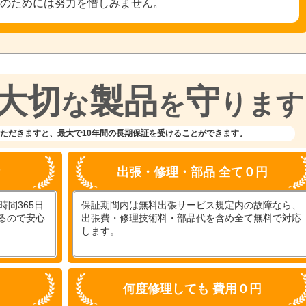
そのためには努力を惜しみません。
大切
製品
守
な
を
ります
ただきますと、
最大で10年間の長期保証を受けることができます。
付
出張・修理・部品 全て０円
間365日
保証期間内は無料出張サービス規定内の故障なら、
るので安心
出張費・修理技術料・部品代を含め全て無料で対応
します。
何度修理しても 費用０円