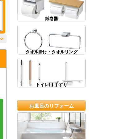
紙巻器
>
タオル掛け・タオルリング
トイレ用 手すり
お風呂のリフォーム