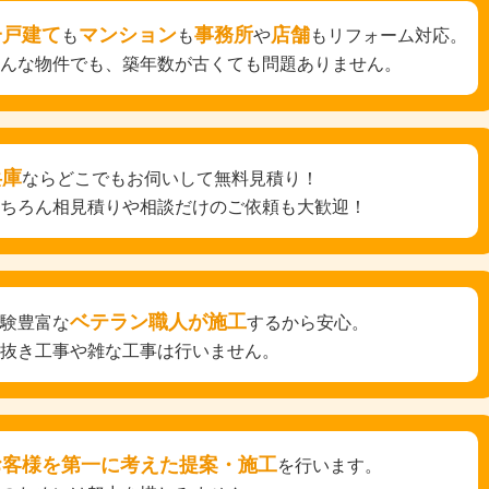
一戸建て
マンション
事務所
店舗
も
も
や
もリフォーム対応。
どんな物件でも、築年数が古くても問題ありません。
兵庫
ならどこでもお伺いして無料見積り！
もちろん相見積りや相談だけのご依頼も大歓迎！
ベテラン職人が施工
経験豊富な
するから安心。
手抜き工事や雑な工事は行いません。
お客様を第一に考えた提案・施工
を行います。