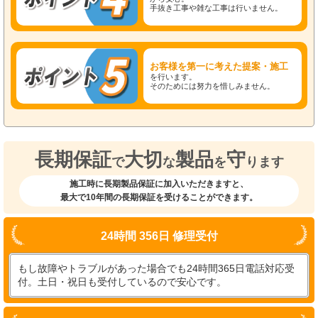
手抜き工事や雑な工事は行いません。
お客様を第一に考えた提案・施工
を行います。
そのためには努力を惜しみません。
長期保証
大切
製品
守
で
な
を
ります
施工時に長期製品保証に加入いただきますと、
最大で10年間の長期保証を受けることができます。
24時間 356日 修理受付
もし故障やトラブルがあった場合でも24時間365日電話対応受
付。土日・祝日も受付しているので安心です。