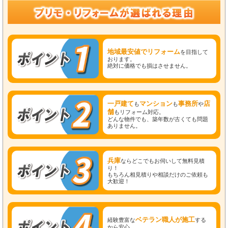
地域最安値でリフォーム
を目指して
おります。
絶対に価格でも損はさせません。
一戸建て
マンション
事務所
店
も
も
や
舗
もリフォーム対応。
どんな物件でも、築年数が古くても問題
ありません。
兵庫
ならどこでもお伺いして無料見積
り！
もちろん相見積りや相談だけのご依頼も
大歓迎！
ベテラン職人が施工
経験豊富な
する
から安心。