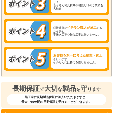
り！
もちろん相見積りや相談だけのご依頼も
大歓迎！
ベテラン職人が施工
経験豊富な
する
から安心。
手抜き工事や雑な工事は行いません。
お客様を第一に考えた提案・施工
を行います。
そのためには努力を惜しみません。
長期保証
大切
製品
守
で
な
を
ります
施工時に長期製品保証に加入いただきますと、
最大で10年間の長期保証を受けることができます。