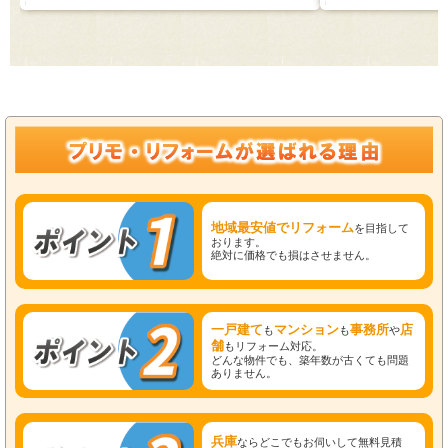
地域最安値でリフォーム
を目指して
おります。
絶対に価格でも損はさせません。
一戸建て
マンション
事務所
店
も
も
や
舗
もリフォーム対応。
どんな物件でも、築年数が古くても問題
ありません。
兵庫
ならどこでもお伺いして無料見積