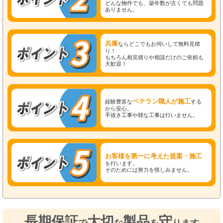
どんな物件でも、築年数が古くても問題
ありません。
兵庫
ならどこでもお伺いして無料見積
り！
もちろん相見積りや相談だけのご依頼も
大歓迎！
ベテラン職人が施工
経験豊富な
する
から安心。
手抜き工事や雑な工事は行いません。
お客様を第一に考えた提案・施工
を行います。
そのためには努力を惜しみません。
長期保証
大切
製品
守
で
な
を
ります