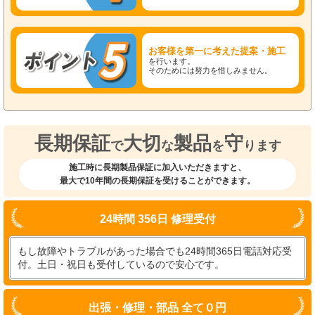
お客様を第一に考えた提案・施工
を行います。
そのためには努力を惜しみません。
長期保証
大切
製品
守
で
な
を
ります
施工時に長期製品保証に加入いただきますと、
最大で10年間の長期保証を受けることができます。
24時間 356日 修理受付
もし故障やトラブルがあった場合でも24時間365日電話対応受
付。土日・祝日も受付しているので安心です。
出張・修理・部品 全て０円