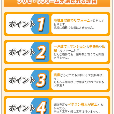
地域最安値でリフォーム
を目指して
おります。
絶対に価格でも損はさせません。
一戸建て
マンション
事務所
店
も
も
や
舗
もリフォーム対応。
どんな物件でも、築年数が古くても問題
ありません。
兵庫
ならどこでもお伺いして無料見積
り！
もちろん相見積りや相談だけのご依頼も
大歓迎！
ベテラン職人が施工
経験豊富な
する
から安心。
手抜き工事や雑な工事は行いません。