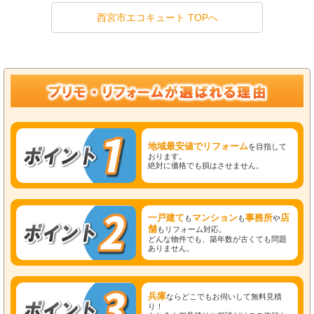
西宮市エコキュート TOPへ
地域最安値でリフォーム
を目指して
おります。
絶対に価格でも損はさせません。
一戸建て
マンション
事務所
店
も
も
や
舗
もリフォーム対応。
どんな物件でも、築年数が古くても問題
ありません。
兵庫
ならどこでもお伺いして無料見積
り！