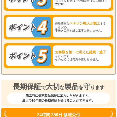
もちろん相見積りや相談だけのご依頼も
大歓迎！
ベテラン職人が施工
経験豊富な
する
から安心。
手抜き工事や雑な工事は行いません。
お客様を第一に考えた提案・施工
を行います。
そのためには努力を惜しみません。
長期保証
大切
製品
守
で
な
を
ります
施工時に長期製品保証に加入いただきますと、
最大で10年間の長期保証を受けることができます。
24時間 356日 修理受付