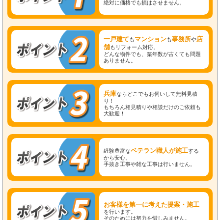
絶対に価格でも損はさせません。
一戸建て
マンション
事務所
店
も
も
や
舗
もリフォーム対応。
どんな物件でも、築年数が古くても問題
ありません。
兵庫
ならどこでもお伺いして無料見積
り！
もちろん相見積りや相談だけのご依頼も
大歓迎！
ベテラン職人が施工
経験豊富な
する
から安心。
手抜き工事や雑な工事は行いません。
お客様を第一に考えた提案・施工
を行います。
そのためには努力を惜しみません。