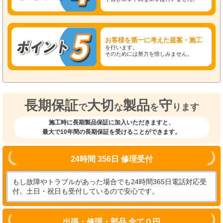
お客様を第一に考えた提案・施工
を行います。
そのためには努力を惜しみません。
長期保証
大切
製品
守
で
な
を
ります
施工時に長期製品保証に加入いただきますと、
最大で10年間の長期保証を受けることができます。
24時間 356日 修理受付
もし故障やトラブルがあった場合でも24時間365日電話対応受
付。土日・祝日も受付しているので安心です。
出張・修理・部品 全て０円