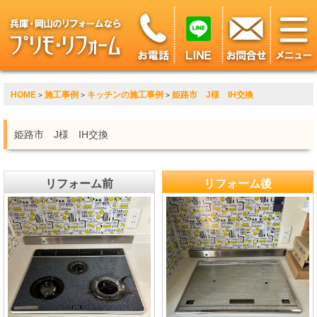
HOME
施工事例
キッチンの施工事例
姫路市 J様 IH交換
>
>
>
姫路市 J様 IH交換
リフォーム前
リフォーム後