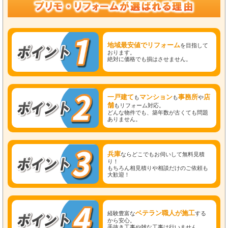
地域最安値でリフォーム
を目指して
おります。
絶対に価格でも損はさせません。
一戸建て
マンション
事務所
店
も
も
や
舗
もリフォーム対応。
どんな物件でも、築年数が古くても問題
ありません。
兵庫
ならどこでもお伺いして無料見積
り！
もちろん相見積りや相談だけのご依頼も
大歓迎！
ベテラン職人が施工
経験豊富な
する
から安心。
手抜き工事や雑な工事は行いません。