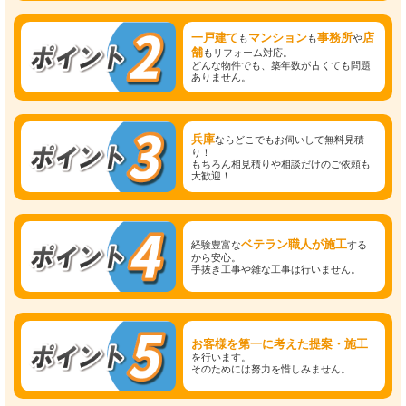
一戸建て
マンション
事務所
店
も
も
や
舗
もリフォーム対応。
どんな物件でも、築年数が古くても問題
ありません。
兵庫
ならどこでもお伺いして無料見積
り！
もちろん相見積りや相談だけのご依頼も
大歓迎！
ベテラン職人が施工
経験豊富な
する
から安心。
手抜き工事や雑な工事は行いません。
お客様を第一に考えた提案・施工
を行います。
そのためには努力を惜しみません。