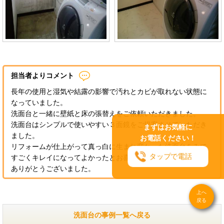
担当者よりコメント
長年の使用と湿気や結露の影響で汚れとカビが取れない状態に
なっていました。
洗面台と一緒に壁紙と床の張替えをご依頼いただきました。
洗面台はシンプルで使いやすい３面鏡をご提案させていただき
まずはお気軽に
ました。
お電話ください！
リフォームが仕上がって真っ白に生まれ変わった洗面台をみて
タップで電話
すごくキレイになってよかったとお喜びいただきました。
ありがとうございました。
上へ
戻る
洗面台の事例一覧へ戻る