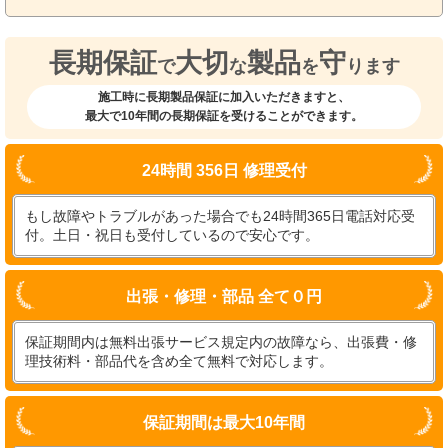
長期保証
大切
製品
守
で
な
を
ります
施工時に長期製品保証に加入いただきますと、
最大で10年間の長期保証を受けることができます。
24時間 356日 修理受付
もし故障やトラブルがあった場合でも24時間365日電話対応受
付。土日・祝日も受付しているので安心です。
出張・修理・部品 全て０円
保証期間内は無料出張サービス規定内の故障なら、出張費・修
理技術料・部品代を含め全て無料で対応します。
保証期間は最大10年間