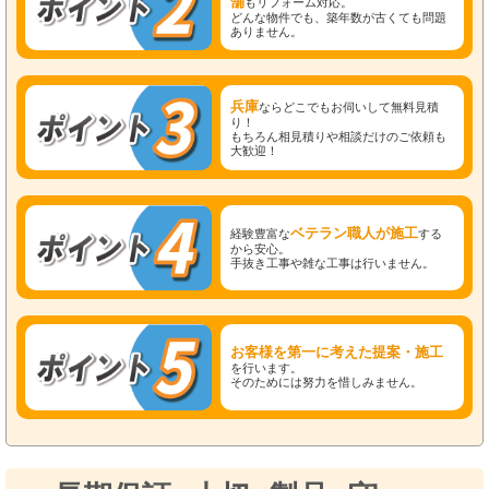
舗
もリフォーム対応。
どんな物件でも、築年数が古くても問題
ありません。
兵庫
ならどこでもお伺いして無料見積
り！
もちろん相見積りや相談だけのご依頼も
大歓迎！
ベテラン職人が施工
経験豊富な
する
から安心。
手抜き工事や雑な工事は行いません。
お客様を第一に考えた提案・施工
を行います。
そのためには努力を惜しみません。