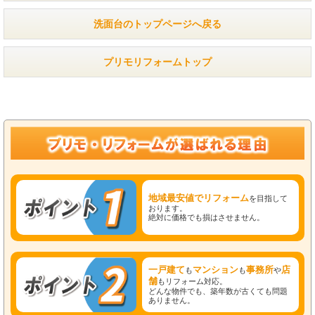
洗面台のトップページへ戻る
プリモリフォームトップ
地域最安値でリフォーム
を目指して
おります。
絶対に価格でも損はさせません。
一戸建て
マンション
事務所
店
も
も
や
舗
もリフォーム対応。
どんな物件でも、築年数が古くても問題
ありません。