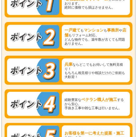
おります。
絶対に価格でも損はさせません。
一戸建て
マンション
事務所
店
も
も
や
舗
もリフォーム対応。
どんな物件でも、築年数が古くても問題
ありません。
兵庫
ならどこでもお伺いして無料見積
り！
もちろん相見積りや相談だけのご依頼も
大歓迎！
ベテラン職人が施工
経験豊富な
する
から安心。
手抜き工事や雑な工事は行いません。
お客様を第一に考えた提案・施工