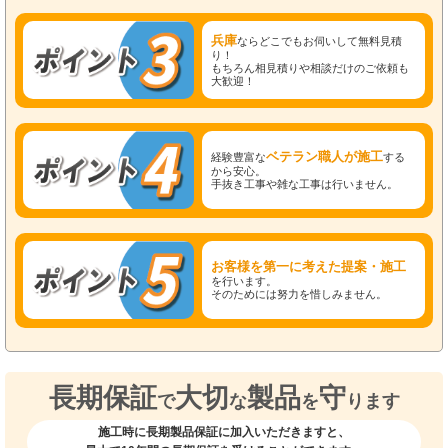
兵庫
ならどこでもお伺いして無料見積
り！
もちろん相見積りや相談だけのご依頼も
大歓迎！
ベテラン職人が施工
経験豊富な
する
から安心。
手抜き工事や雑な工事は行いません。
お客様を第一に考えた提案・施工
を行います。
そのためには努力を惜しみません。
長期保証
大切
製品
守
で
な
を
ります
施工時に長期製品保証に加入いただきますと、