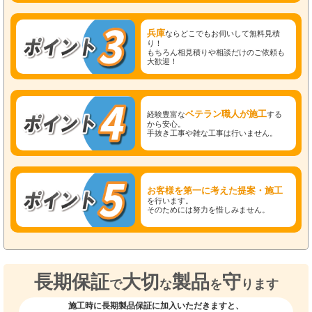
兵庫
ならどこでもお伺いして無料見積
り！
もちろん相見積りや相談だけのご依頼も
大歓迎！
ベテラン職人が施工
経験豊富な
する
から安心。
手抜き工事や雑な工事は行いません。
お客様を第一に考えた提案・施工
を行います。
そのためには努力を惜しみません。
長期保証
大切
製品
守
で
な
を
ります
施工時に長期製品保証に加入いただきますと、