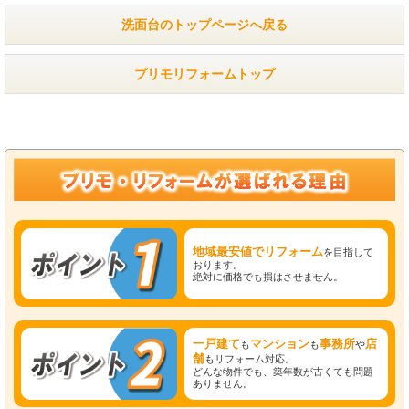
洗面台のトップページへ戻る
プリモリフォームトップ
地域最安値でリフォーム
を目指して
おります。
絶対に価格でも損はさせません。
一戸建て
マンション
事務所
店
も
も
や
舗
もリフォーム対応。
どんな物件でも、築年数が古くても問題
ありません。