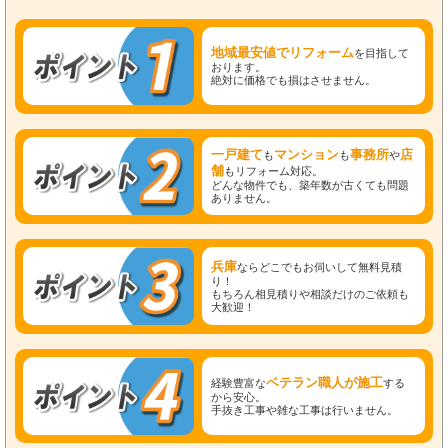
地域最安値でリフォーム
を目指して
おります。
絶対に価格でも損はさせません。
一戸建て
マンション
事務所
店
も
も
や
舗
もリフォーム対応。
どんな物件でも、築年数が古くても問題
ありません。
兵庫
ならどこでもお伺いして無料見積
り！
もちろん相見積りや相談だけのご依頼も
大歓迎！
ベテラン職人が施工
経験豊富な
する
から安心。
手抜き工事や雑な工事は行いません。