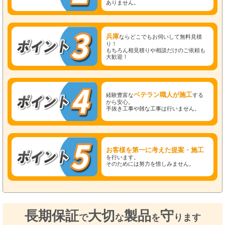
ありません。
兵庫
ならどこでもお伺いして無料見積
り！
もちろん相見積りや相談だけのご依頼も
大歓迎！
ベテラン職人が施工
経験豊富な
する
から安心。
手抜き工事や雑な工事は行いません。
お客様を第一に考えた提案・施工
を行います。
そのためには努力を惜しみません。
長期保証
大切
製品
守
で
な
を
ります