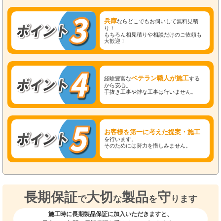
兵庫
ならどこでもお伺いして無料見積
り！
もちろん相見積りや相談だけのご依頼も
大歓迎！
ベテラン職人が施工
経験豊富な
する
から安心。
手抜き工事や雑な工事は行いません。
お客様を第一に考えた提案・施工
を行います。
そのためには努力を惜しみません。
長期保証
大切
製品
守
で
な
を
ります
施工時に長期製品保証に加入いただきますと、