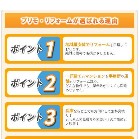
地域最安値でリフォーム
を目指して
おります。
絶対に価格でも損はさせません。
一戸建て
マンション
事務所
店
も
も
や
舗
もリフォーム対応。
どんな物件でも、築年数が古くても問題
ありません。
兵庫
ならどこでもお伺いして無料見積
り！
もちろん相見積りや相談だけのご依頼も
大歓迎！