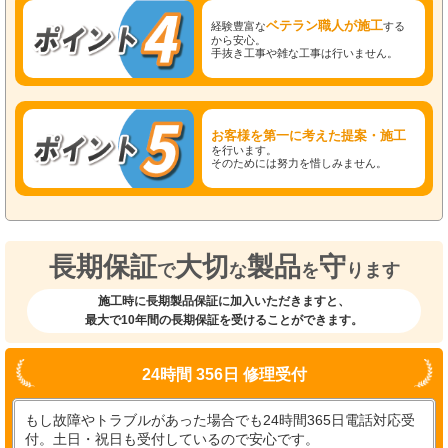
ベテラン職人が施工
経験豊富な
する
から安心。
手抜き工事や雑な工事は行いません。
お客様を第一に考えた提案・施工
を行います。
そのためには努力を惜しみません。
長期保証
大切
製品
守
で
な
を
ります
施工時に長期製品保証に加入いただきますと、
最大で10年間の長期保証を受けることができます。
24時間 356日 修理受付
もし故障やトラブルがあった場合でも24時間365日電話対応受
付。土日・祝日も受付しているので安心です。