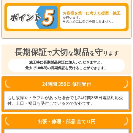
お客様を第一に考えた提案・施工
を行います。
そのためには努力を惜しみません。
長期保証
大切
製品
守
で
な
を
ります
施工時に長期製品保証に加入いただきますと、
最大で10年間の長期保証を受けることができます。
24時間 356日 修理受付
もし故障やトラブルがあった場合でも24時間365日電話対応受
付。土日・祝日も受付しているので安心です。
出張・修理・部品 全て０円