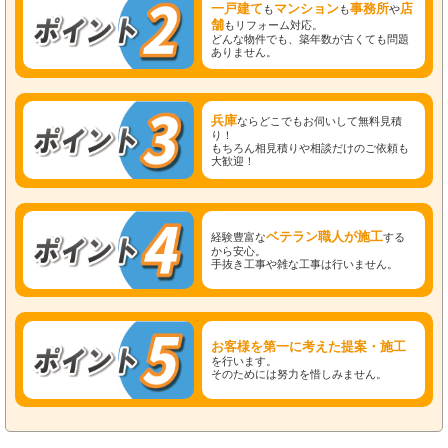
一戸建て
マンション
事務所
店
も
も
や
舗
もリフォーム対応。
どんな物件でも、築年数が古くても問題
ありません。
兵庫
ならどこでもお伺いして無料見積
り！
もちろん相見積りや相談だけのご依頼も
大歓迎！
ベテラン職人が施工
経験豊富な
する
から安心。
手抜き工事や雑な工事は行いません。
お客様を第一に考えた提案・施工
を行います。
そのためには努力を惜しみません。