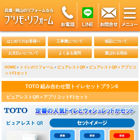
はじめてのお客様へ
工事費について
保証について
お支払いについて
よくある質問
選ばれる理由
HOME
トイレのリフォーム
ピュアレストQR
ピュアレストQR＋アプリコ
>
>
>
ットF1セット
TOTO 組み合わせ型トイレセットプラン6
ピュアレストQR＋アプリコットF1セット