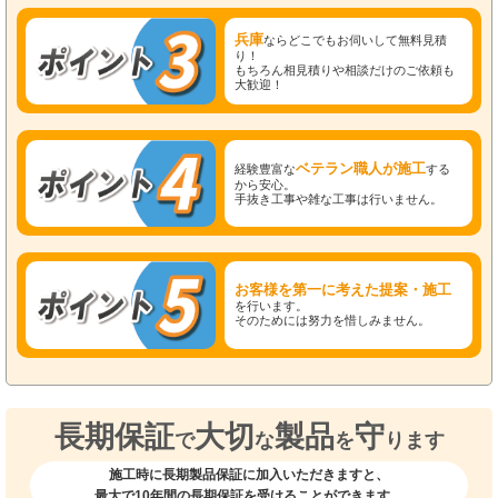
兵庫
ならどこでもお伺いして無料見積
り！
もちろん相見積りや相談だけのご依頼も
大歓迎！
ベテラン職人が施工
経験豊富な
する
から安心。
手抜き工事や雑な工事は行いません。
お客様を第一に考えた提案・施工
を行います。
そのためには努力を惜しみません。
長期保証
大切
製品
守
で
な
を
ります
施工時に長期製品保証に加入いただきますと、
最大で10年間の長期保証を受けることができます。