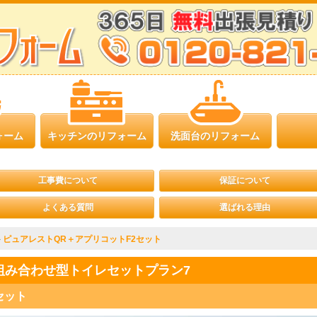
ォーム
キッチンのリフォーム
洗面台のリフォーム
工事費について
保証について
よくある質問
選ばれる理由
ピュアレストQR＋アプリコットF2セット
>
 組み合わせ型トイレセットプラン7
セット