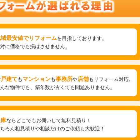
地域最安値でリフォーム
を目指しております。
絶対に価格でも損はさせません。
一戸建て
マンション
事務所
店舗
も
も
や
もリフォーム対応。
どんな物件でも、築年数が古くても問題ありません。
兵庫
ならどこでもお伺いして無料見積り！
もちろん相見積りや相談だけのご依頼も大歓迎！