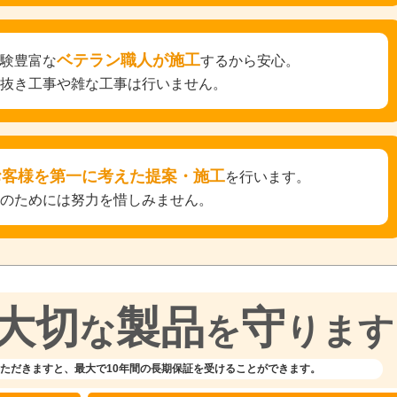
ベテラン職人が施工
経験豊富な
するから安心。
手抜き工事や雑な工事は行いません。
お客様を第一に考えた提案・施工
を行います。
そのためには努力を惜しみません。
大切
製品
守
な
を
ります
ただきますと、
最大で10年間の長期保証を受けることができます。