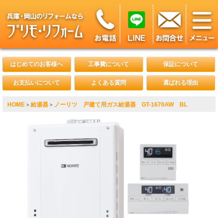
はじめてのお客様へ
工事費について
保証について
お支払いについて
よくある質問
選ばれる理由
HOME
給湯器
ノーリツ 戸建て用ガス給湯器 GT-1670AW BL
>
>