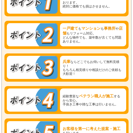
おります。
絶対に価格でも損はさせません。
一戸建て
マンション
事務所
店
も
も
や
舗
もリフォーム対応。
どんな物件でも、築年数が古くても問題
ありません。
兵庫
ならどこでもお伺いして無料見積
り！
もちろん相見積りや相談だけのご依頼も
大歓迎！
ベテラン職人が施工
経験豊富な
する
から安心。
手抜き工事や雑な工事は行いません。
お客様を第一に考えた提案・施工
を行います。