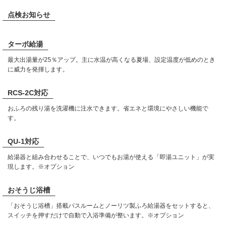
点検お知らせ
ターボ給湯
最大出湯量が25％アップ。主に水温が高くなる夏場、設定温度が低めのとき
に威力を発揮します。
RCS-2C対応
おふろの残り湯を洗濯機に注水できます。省エネと環境にやさしい機能で
す。
QU-1対応
給湯器と組み合わせることで、いつでもお湯が使える「即湯ユニット」が実
現します。※オプション
おそうじ浴槽
「おそうじ浴槽」搭載バスルームとノーリツ製ふろ給湯器をセットすると、
スイッチを押すだけで自動で入浴準備が整います。※オプション