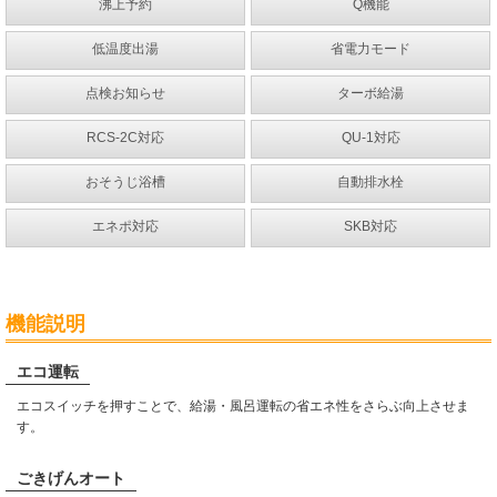
沸上予約
Q機能
低温度出湯
省電力モード
点検お知らせ
ターボ給湯
RCS-2C対応
QU-1対応
おそうじ浴槽
自動排水栓
エネポ対応
SKB対応
機能説明
エコ運転
エコスイッチを押すことで、給湯・風呂運転の省エネ性をさらぶ向上させま
す。
ごきげんオート