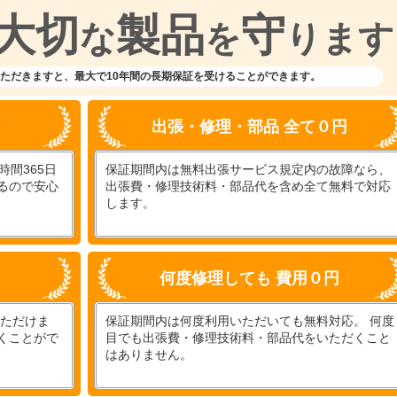
大切
製品
守
な
を
ります
ただきますと、
最大で10年間の長期保証を受けることができます。
付
出張・修理・部品 全て０円
間365日
保証期間内は無料出張サービス規定内の故障なら、
るので安心
出張費・修理技術料・部品代を含め全て無料で対応
します。
何度修理しても 費用０円
いただけま
保証期間内は何度利用いただいても無料対応。 何度
くことがで
目でも出張費・修理技術料・部品代をいただくこと
はありません。