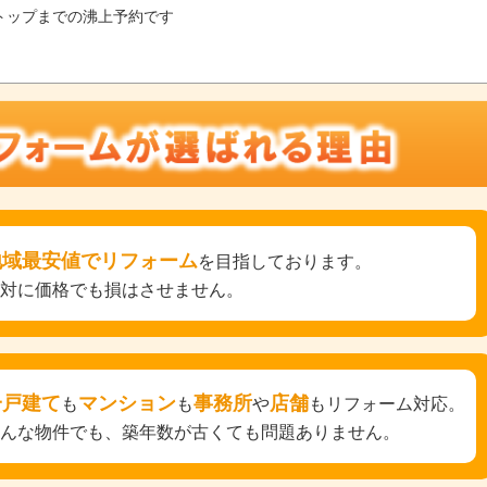
トップまでの沸上予約です
地域最安値でリフォーム
を目指しております。
絶対に価格でも損はさせません。
一戸建て
マンション
事務所
店舗
も
も
や
もリフォーム対応。
どんな物件でも、築年数が古くても問題ありません。