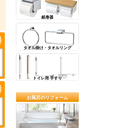
紙巻器
タオル掛け・タオルリング
トイレ用 手すり
お風呂のリフォーム