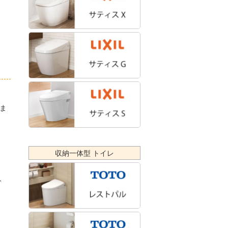
ま
収納一体型 トイレ
、