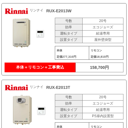
リンナイ
RUX-E2013W
号数
20号
効率
エコジョーズ
運転タイプ
給湯専用
設置タイプ
屋外壁掛型
本体
リモコン
定価
277,310円
定価
18,810円
本体＋リモコン＋工事費込
158,700円
リンナイ
RUX-E2013T
号数
20号
効率
エコジョーズ
運転タイプ
給湯専用
設置タイプ
PS扉内設置型
本体
リモコン