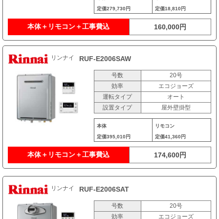
定価
279,730円
定価
18,810円
本体＋リモコン＋工事費込
160,000円
リンナイ
RUF-E2006SAW
号数
20号
効率
エコジョーズ
運転タイプ
オート
設置タイプ
屋外壁掛型
本体
リモコン
定価
395,010円
定価
41,360円
本体＋リモコン＋工事費込
174,600円
リンナイ
RUF-E2006SAT
号数
20号
効率
エコジョーズ