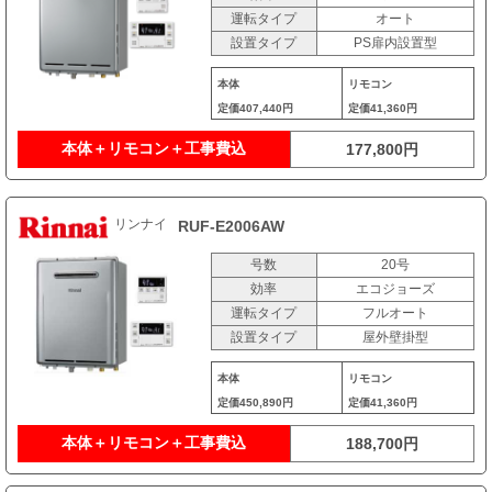
運転タイプ
オート
設置タイプ
PS扉内設置型
本体
リモコン
定価
407,440円
定価
41,360円
本体＋リモコン＋工事費込
177,800円
リンナイ
RUF-E2006AW
号数
20号
効率
エコジョーズ
運転タイプ
フルオート
設置タイプ
屋外壁掛型
本体
リモコン
定価
450,890円
定価
41,360円
本体＋リモコン＋工事費込
188,700円