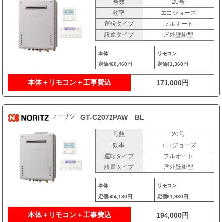
号数
20号
効率
エコジョーズ
運転タイプ
フルオート
設置タイプ
屋外壁掛型
本体
リモコン
定価
460,460円
定価
41,360円
本体＋リモコン＋工事費込
171,000円
ノーリツ
GT-C2072PAW BL
号数
20号
効率
エコジョーズ
運転タイプ
フルオート
設置タイプ
屋外壁掛型
本体
リモコン
定価
504,130円
定価
61,930円
本体＋リモコン＋工事費込
194,000円