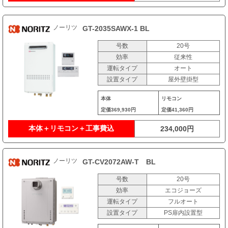
ノーリツ
GT-2035SAWX-1 BL
号数
20号
効率
従来性
運転タイプ
オート
設置タイプ
屋外壁掛型
本体
リモコン
定価
369,930円
定価
41,360円
本体＋リモコン＋工事費込
234,000円
ノーリツ
GT-CV2072AW-T BL
号数
20号
効率
エコジョーズ
運転タイプ
フルオート
設置タイプ
PS扉内設置型