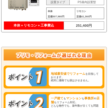
設置タイプ
PS扉内設置型
本体
リモコン
定価
507,980円
定価
41,360円
本体＋リモコン＋工事費込
251,400円
地域最安値でリフォーム
を目指して
おります。
絶対に価格でも損はさせません。
一戸建て
マンション
事務所
店
も
も
や
舗
もリフォーム対応。
どんな物件でも、築年数が古くても問題