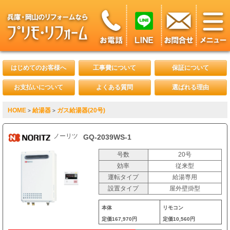
はじめてのお客様へ
工事費について
保証について
お支払いについて
よくある質問
選ばれる理由
HOME
給湯器
ガス給湯器(20号)
>
>
ノーリツ
GQ-2039WS-1
号数
20号
効率
従来型
運転タイプ
給湯専用
設置タイプ
屋外壁掛型
本体
リモコン
定価
167,970円
定価
10,560円