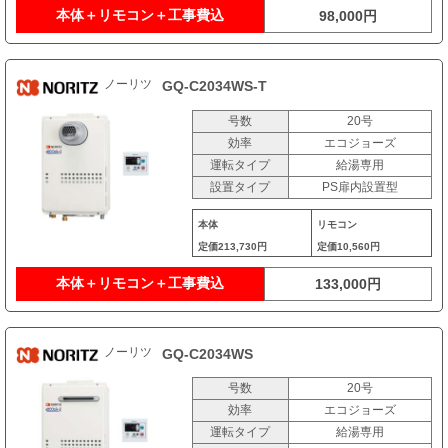
本体＋リモコン＋工事費込
98,000円
ノーリツ
GQ-C2034WS-T
号数
20号
効率
エコジョーズ
運転タイプ
給湯専用
設置タイプ
PS扉内設置型
本体
リモコン
定価
213,730円
定価
10,560円
本体＋リモコン＋工事費込
133,000円
ノーリツ
GQ-C2034WS
号数
20号
効率
エコジョーズ
運転タイプ
給湯専用