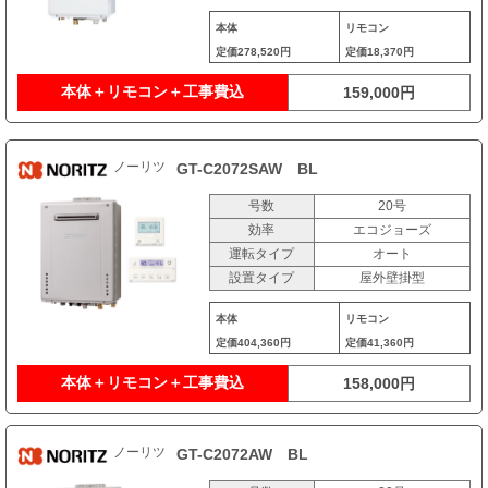
本体
リモコン
定価
278,520円
定価
18,370円
本体＋リモコン＋工事費込
159,000円
ノーリツ
GT-C2072SAW BL
号数
20号
効率
エコジョーズ
運転タイプ
オート
設置タイプ
屋外壁掛型
本体
リモコン
定価
404,360円
定価
41,360円
本体＋リモコン＋工事費込
158,000円
ノーリツ
GT-C2072AW BL