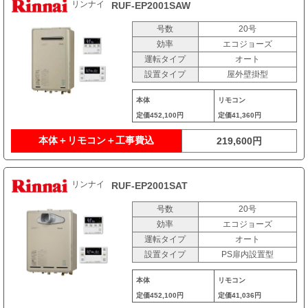
リンナイ
RUF-EP2001SAW
号数
20号
効率
エコジョーズ
運転タイプ
オート
設置タイプ
屋外壁掛型
本体
リモコン
定価
452,100円
定価
41,360円
本体＋リモコン＋工事費込
219,600円
リンナイ
RUF-EP2001SAT
号数
20号
効率
エコジョーズ
運転タイプ
オート
設置タイプ
PS扉内設置型
本体
リモコン
定価
452,100円
定価
41,036円