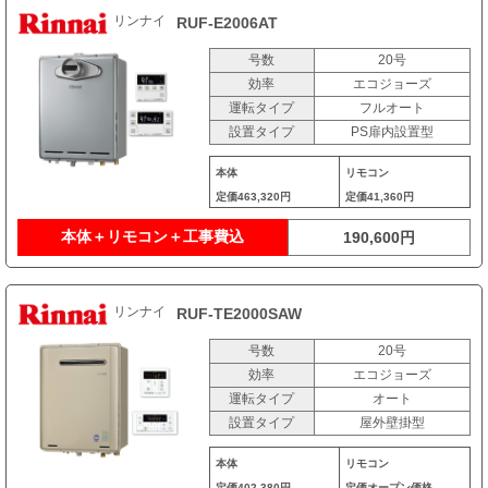
リンナイ
RUF-E2006AT
号数
20号
効率
エコジョーズ
運転タイプ
フルオート
設置タイプ
PS扉内設置型
本体
リモコン
定価
463,320円
定価
41,360円
本体＋リモコン＋工事費込
190,600円
リンナイ
RUF-TE2000SAW
号数
20号
効率
エコジョーズ
運転タイプ
オート
設置タイプ
屋外壁掛型
本体
リモコン
定価
402,380円
定価
オープン価格