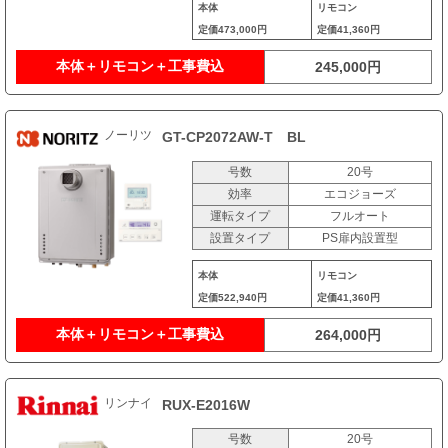
本体
リモコン
定価
473,000円
定価
41,360円
本体＋リモコン＋工事費込
245,000円
ノーリツ
GT-CP2072AW-T BL
号数
20号
効率
エコジョーズ
運転タイプ
フルオート
設置タイプ
PS扉内設置型
本体
リモコン
定価
522,940円
定価
41,360円
本体＋リモコン＋工事費込
264,000円
リンナイ
RUX-E2016W
号数
20号