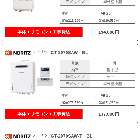
設置タイプ
屋外壁掛型
本体
リモコン
定価
211,200円
定価
10,560円
本体＋リモコン＋工事費込
134,000円
ノーリツ
GT-2070SAW BL
号数
20号
効率
従来型
運転タイプ
オート
設置タイプ
屋外壁掛型
本体
リモコン
定価
377,740円
定価
41,360円
本体＋リモコン＋工事費込
137,000円
ノーリツ
GT-2070SAW-T BL