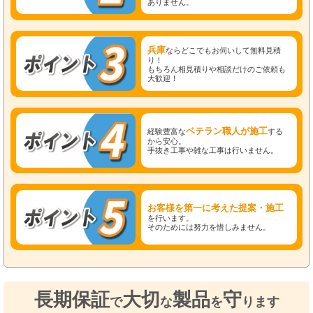
ありません。
兵庫
ならどこでもお伺いして無料見積
り！
もちろん相見積りや相談だけのご依頼も
大歓迎！
ベテラン職人が施工
経験豊富な
する
から安心。
手抜き工事や雑な工事は行いません。
お客様を第一に考えた提案・施工
を行います。
そのためには努力を惜しみません。
長期保証
大切
製品
守
で
な
を
ります