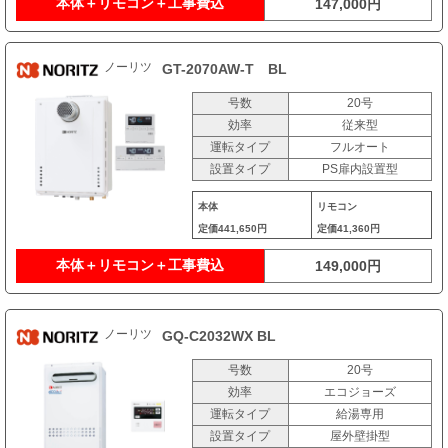
本体＋リモコン＋工事費込
147,000円
ノーリツ
GT-2070AW-T BL
号数
20号
効率
従来型
運転タイプ
フルオート
設置タイプ
PS扉内設置型
本体
リモコン
定価
441,650円
定価
41,360円
本体＋リモコン＋工事費込
149,000円
ノーリツ
GQ-C2032WX BL
号数
20号
効率
エコジョーズ
運転タイプ
給湯専用
設置タイプ
屋外壁掛型