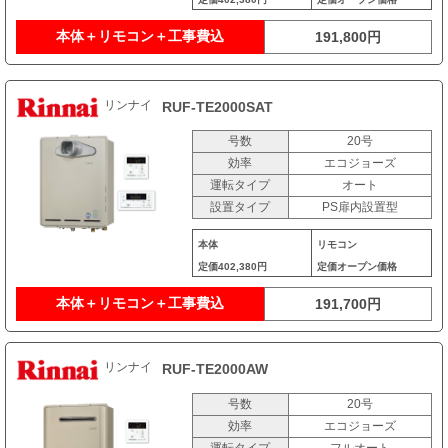
本体＋リモコン＋工事費込
191,800円
リンナイ
RUF-TE2000SAT
号数
20号
効率
エコジョーズ
運転タイプ
オート
設置タイプ
PS扉内設置型
本体
リモコン
定価
402,380円
定価
オープン価格
本体＋リモコン＋工事費込
191,700円
リンナイ
RUF-TE2000AW
号数
20号
効率
エコジョーズ
運転タイプ
フルオート