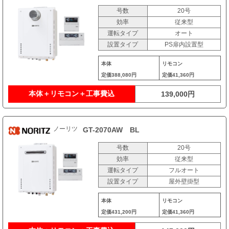
号数
20号
効率
従来型
運転タイプ
オート
設置タイプ
PS扉内設置型
本体
リモコン
定価
388,080円
定価
41,360円
本体＋リモコン＋工事費込
139,000円
ノーリツ
GT-2070AW BL
号数
20号
効率
従来型
運転タイプ
フルオート
設置タイプ
屋外壁掛型
本体
リモコン
定価
431,200円
定価
41,360円