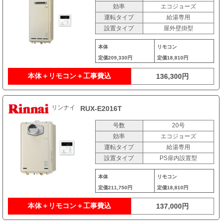
効率
エコジョーズ
運転タイプ
給湯専用
設置タイプ
屋外壁掛型
本体
リモコン
定価
209,330円
定価
18,810円
本体＋リモコン＋工事費込
136,300円
リンナイ
RUX-E2016T
号数
20号
効率
エコジョーズ
運転タイプ
給湯専用
設置タイプ
PS扉内設置型
本体
リモコン
定価
211,750円
定価
18,810円
本体＋リモコン＋工事費込
137,000円