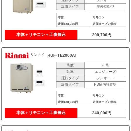
設置タイプ
屋外壁掛型
本体
リモコン
定価
458,370円
定価
オープン価格
本体＋リモコン＋工事費込
209,700円
リンナイ
RUF-TE2000AT
号数
20号
効率
エコジョーズ
運転タイプ
フルオート
設置タイプ
PS扉内設置型
本体
リモコン
定価
458,370円
定価
オープン価格
本体＋リモコン＋工事費込
240,000円