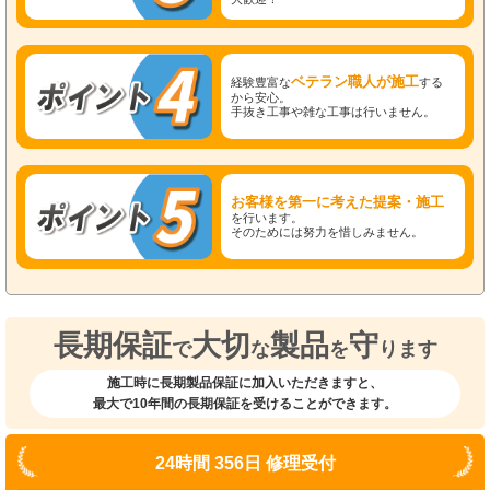
ベテラン職人が施工
経験豊富な
する
から安心。
手抜き工事や雑な工事は行いません。
お客様を第一に考えた提案・施工
を行います。
そのためには努力を惜しみません。
長期保証
大切
製品
守
で
な
を
ります
施工時に長期製品保証に加入いただきますと、
最大で10年間の長期保証を受けることができます。
24時間 356日 修理受付