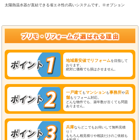
太陽熱温水器が直結できる省エネ性の高いシステムです。※オプション
地域最安値でリフォーム
を目指して
おります。
絶対に価格でも損はさせません。
一戸建て
マンション
事務所
店
も
も
や
舗
もリフォーム対応。
どんな物件でも、築年数が古くても問題
ありません。
兵庫
ならどこでもお伺いして無料見積
り！
もちろん相見積りや相談だけのご依頼も
大歓迎！