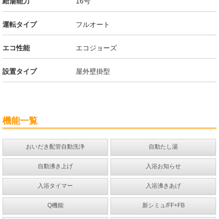
給湯能力
16号
運転タイプ
フルオート
エコ性能
エコジョーズ
設置タイプ
屋外壁掛型
機能一覧
おいだき配管自動洗浄
自動たし湯
自動沸き上げ
入浴お知らせ
入浴タイマー
入浴沸きあげ
Q機能
新シミュ/FF+FB