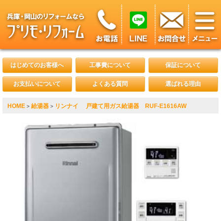
はじめてのお客様へ
工事費について
保証について
お支払いについて
よくある質問
選ばれる理由
HOME
給湯器
リンナイ 戸建て用ガス給湯器 RUF-E1616AW
>
>