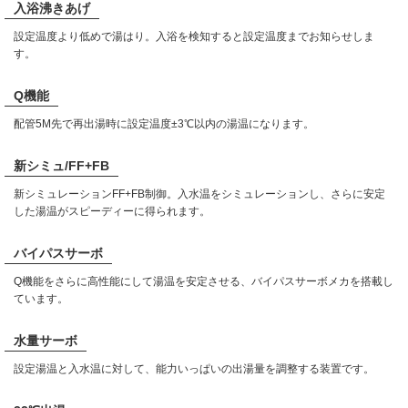
入浴沸きあげ
設定温度より低めで湯はり。入浴を検知すると設定温度までお知らせしま
す。
Q機能
配管5M先で再出湯時に設定温度±3℃以内の湯温になります。
新シミュ/FF+FB
新シミュレーションFF+FB制御。入水温をシミュレーションし、さらに安定
した湯温がスピーディーに得られます。
バイパスサーボ
Q機能をさらに高性能にして湯温を安定させる、バイパスサーボメカを搭載し
ています。
水量サーボ
設定湯温と入水温に対して、能力いっぱいの出湯量を調整する装置です。