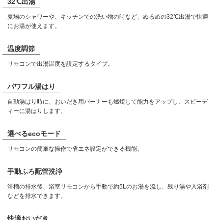
32℃出湯
夏場のシャワーや、キッチンでの洗い物の時など、ぬるめの32℃出湯で快適
にお湯が使えます。
温度調節
リモコンで出湯温度を設定するタイプ。
パワフル湯はり
自動湯はり時に、おいだき用バーナーも燃焼して能力をアップし、スピーデ
ィーに湯はりします。
選べるecoモード
リモコンの簡単な操作で省エネ設定ができる機能。
手動ふろ配管洗浄
浴槽の排水後、浴室リモコンから手動で約5Lのお湯を流し、残り湯や入浴剤
などを排水できます。
快適おいだき