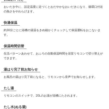
おいだき中に、設定温度に近づくとおだやかなおいだきになり、循環口付近
の熱さをやわらげます。
快適保温
約30分ごとに浴槽の湯温をきめ細かくチェックして保温運転をおこないま
す。
保温時間切替
生活パターンあわせて、おふろの自動保温時間を浴室リモコンで切り替えが
できます。
湯はり完了前お知らせ
お風呂の湯はり完了前になると、リモコンから音声でお知らせします。
たし湯
リモコンのスイッチで、20Lのお湯が浴槽にたされます。
たし水(ぬる湯)