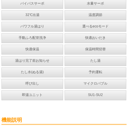
バイパスサーボ
水量サーボ
32℃出湯
温度調節
パワフル湯はり
選べるecoモード
手動ふろ配管洗浄
快適おいだき
快適保温
保温時間切替
湯はり完了前お知らせ
たし湯
たし水(ぬる湯)
予約運転
呼び出し
マイクロバブル
即湯ユニット
SU1-SU2
機能説明