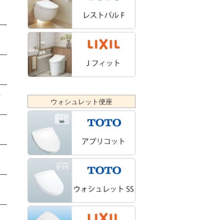
に
を
ウォシュレット便座
さ
ま