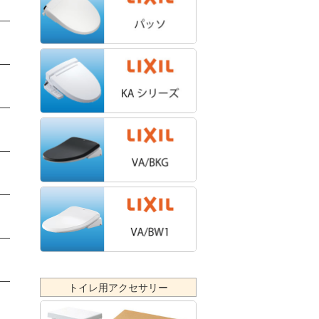
は
」
え
トイレ用アクセサリー