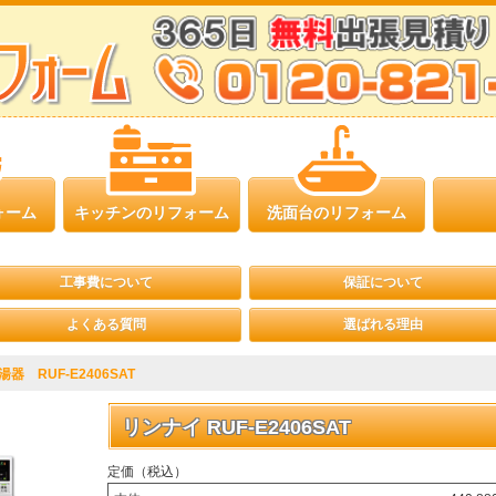
ォーム
キッチンのリフォーム
洗面台のリフォーム
工事費について
保証について
よくある質問
選ばれる理由
 RUF-E2406SAT
リンナイ RUF-E2406SAT
定価（税込）