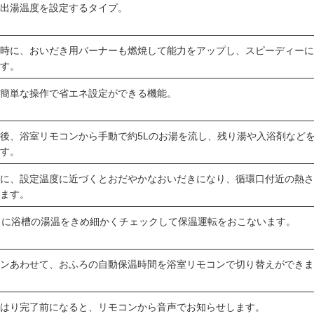
で出湯温度を設定するタイプ。
り時に、おいだき用バーナーも燃焼して能力をアップし、スピーディー
ます。
の簡単な操作で省エネ設定ができる機能。
後、浴室リモコンから手動で約5Lのお湯を流し、残り湯や入浴剤など
ます。
中に、設定温度に近づくとおだやかなおいだきになり、循環口付近の熱
げます。
とに浴槽の湯温をきめ細かくチェックして保温運転をおこないます。
ーンあわせて、おふろの自動保温時間を浴室リモコンで切り替えができ
湯はり完了前になると、リモコンから音声でお知らせします。