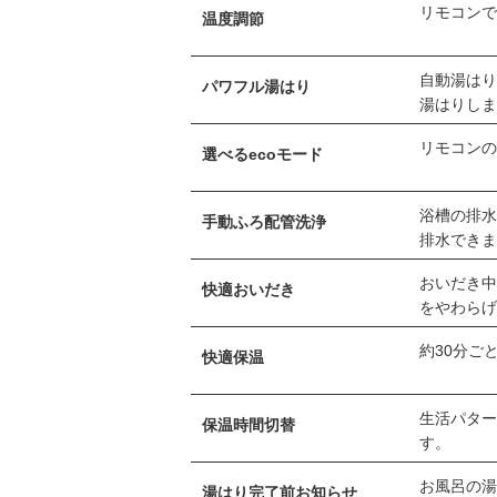
リモコン
温度調節
自動湯は
パワフル湯はり
湯はりし
リモコン
選べるecoモード
浴槽の排水
手動ふろ配管洗浄
排水でき
おいだき
快適おいだき
をやわら
約30分ご
快適保温
生活パタ
保温時間切替
す。
お風呂の
湯はり完了前お知らせ