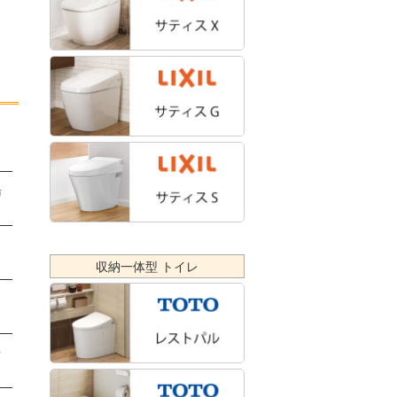
湯
収納一体型 トイレ
湯