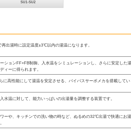
SU1-SU2
で再出湯時に設定温度±3℃以内の湯温になります。
ーションFF+FB制御。入水温をシミュレーションし、さらに安定した
ーディーに得られます。
らに高性能にして湯温を安定させる、バイパスサーボメカを搭載してい
と入水温に対して、能力いっぱいの出湯量を調整する装置です。
ワーや、キッチンでの洗い物の時など、ぬるめの32℃出湯で快適にお
す。