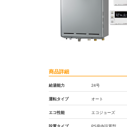
商品詳細
給湯能力
24号
運転タイプ
オート
エコ性能
エコジョーズ
設置タイプ
PS扉内設置型