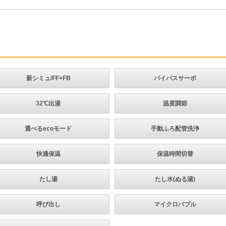
新シミュ/FF+FB
バイパスサーボ
32℃出湯
温度調節
選べるecoモード
手動ふろ配管洗浄
快適保温
保温時間切替
たし湯
たし水(ぬる湯)
呼び出し
マイクロバブル