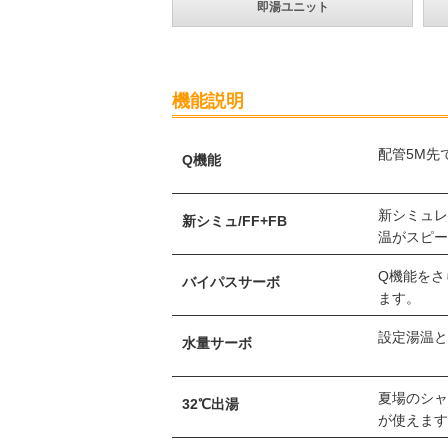
即湯ユニット
機能説明
配管5M先
Q機能
新シミュレ
新シミュ/FF+FB
温がスピ
Q機能をさ
バイパスサーボ
ます。
設定湯温
水量サーボ
夏場のシャ
32℃出湯
が使えま