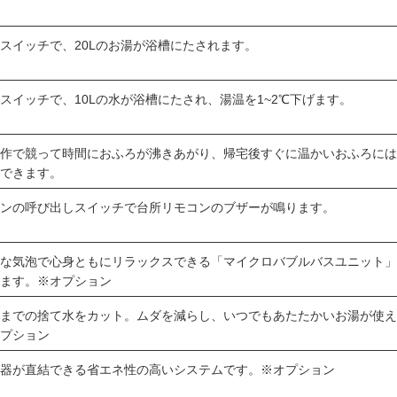
スイッチで、20Lのお湯が浴槽にたされます。
スイッチで、10Lの水が浴槽にたされ、湯温を1~2℃下げます。
操作で競って時間におふろが沸きあがり、帰宅後すぐに温かいおふろに
ができます。
コンの呼び出しスイッチで台所リモコンのブザーが鳴ります。
かな気泡で心身ともにリラックスできる「マイクロバブルバスユニット
きます。※オプション
るまでの捨て水をカット。ムダを減らし、いつでもあたたかいお湯が使
オプション
水器が直結できる省エネ性の高いシステムです。※オプション