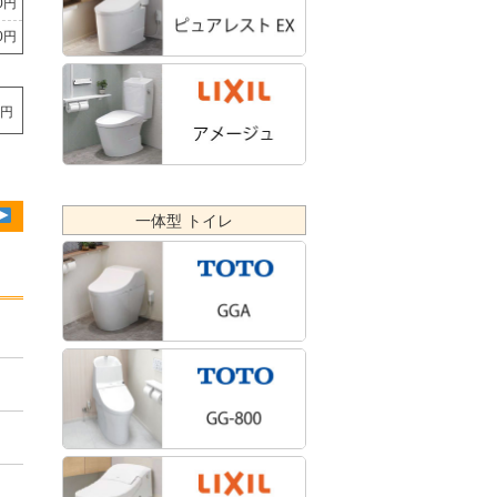
80円
60円
0円
一体型 トイレ