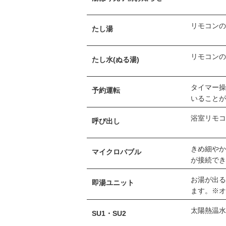
リモコンの
たし湯
リモコンの
たし水(ぬる湯)
タイマー
予約運転
いること
浴室リモ
呼び出し
きめ細や
マイクロバブル
が接続で
お湯が出
即湯ユニット
ます。※
太陽熱温
SU1・SU2