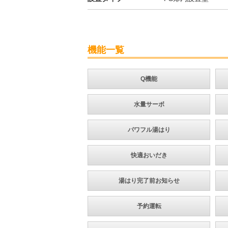
機能一覧
Q機能
水量サーボ
パワフル湯はり
快適おいだき
湯はり完了前お知らせ
予約運転