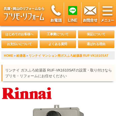
はじめてのお客様へ
工事費について
保証について
お支払いについて
よくある質問
選ばれる理由
HOME
給湯器
リンナイ マンション用ガスふろ給湯器 RUF-VK1610SAT
>
>
リンナイ ガスふろ給湯器 RUF-VK1610SATの設置・取り付けなら
プリモ・リフォームにお任せください