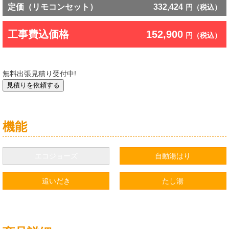
定価（リモコンセット）
332,424
円（税込）
工事費込価格
152,900
円（税込）
無料出張見積り受付中!
機能
エコジョーズ
自動湯はり
追いだき
たし湯