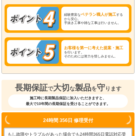
ベテラン職人が施工
経験豊富な
する
から安心。
手抜き工事や雑な工事は行いません。
お客様を第一に考えた提案・施工
を行います。
そのためには努力を惜しみません。
長期保証
大切
製品
守
で
な
を
ります
施工時に長期製品保証に加入いただきますと、
最大で10年間の長期保証を受けることができます。
24時間 356日 修理受付
もし故障やトラブルがあった場合でも24時間365日電話対応受