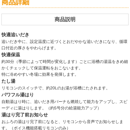
商品詳細
商品説明
快適追いだき
追いだき中に、設定温度に近づくとおだやかな追いだきになり、循環
口付近の厚さをやわらげます。
快適保温
約30分（季節によって時間が変化します）ごとに浴槽の湯温をきめ細
かくチェックして保温運転をおこないます。
特に冷めやすい冬場に効果を発揮します。
たし湯
リモコンのスイッチで、約20Lのお湯が浴槽にたされます。
パワフル湯はり
自動湯はり時に、追いだき用バーナも燃焼して能力をアップし、スピ
ーディに湯はりします。（約5号分の給湯能力アップ）
湯はり完了前お知らせ
おふろの湯はり完了前になると、リモコンから音声でお知らせしま
す。（ボイス機能搭載リモコンのみ）