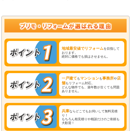
地域最安値でリフォーム
を目指して
おります。
絶対に価格でも損はさせません。
一戸建て
マンション
事務所
店
も
も
や
舗
もリフォーム対応。
どんな物件でも、築年数が古くても問題
ありません。
兵庫
ならどこでもお伺いして無料見積
り！
もちろん相見積りや相談だけのご依頼も
大歓迎！