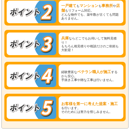
一戸建て
マンション
事務所
店
も
も
や
舗
もリフォーム対応。
どんな物件でも、築年数が古くても問題
ありません。
兵庫
ならどこでもお伺いして無料見積
り！
もちろん相見積りや相談だけのご依頼も
大歓迎！
ベテラン職人が施工
経験豊富な
する
から安心。
手抜き工事や雑な工事は行いません。
お客様を第一に考えた提案・施工
を行います。
そのためには努力を惜しみません。