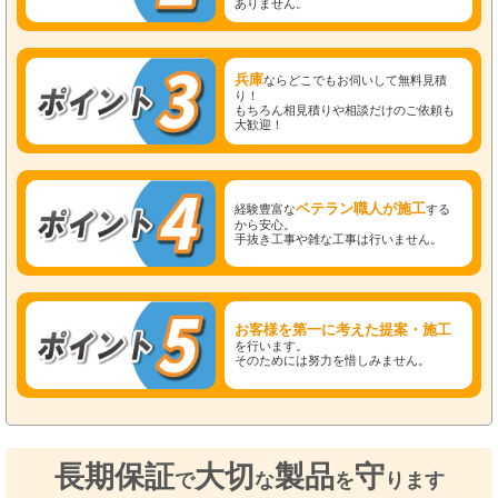
ありません。
兵庫
ならどこでもお伺いして無料見積
り！
もちろん相見積りや相談だけのご依頼も
大歓迎！
ベテラン職人が施工
経験豊富な
する
から安心。
手抜き工事や雑な工事は行いません。
お客様を第一に考えた提案・施工
を行います。
そのためには努力を惜しみません。
長期保証
大切
製品
守
で
な
を
ります