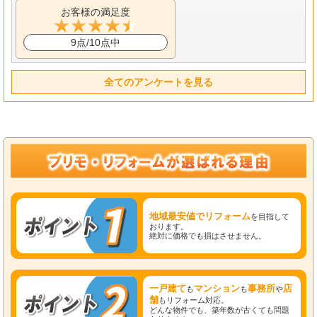
お客様の満足度
9点/10点中
全てのアンケートを見る
地域最安値でリフォーム
を目指して
おります。
絶対に価格でも損はさせません。
一戸建て
マンション
事務所
店
も
も
や
舗
もリフォーム対応。
どんな物件でも、築年数が古くても問題