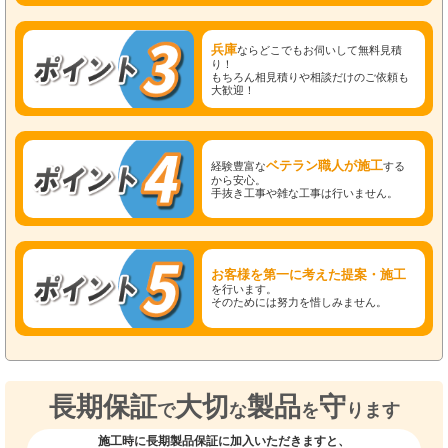
兵庫
ならどこでもお伺いして無料見積
り！
もちろん相見積りや相談だけのご依頼も
大歓迎！
ベテラン職人が施工
経験豊富な
する
から安心。
手抜き工事や雑な工事は行いません。
お客様を第一に考えた提案・施工
を行います。
そのためには努力を惜しみません。
長期保証
大切
製品
守
で
な
を
ります
施工時に長期製品保証に加入いただきますと、