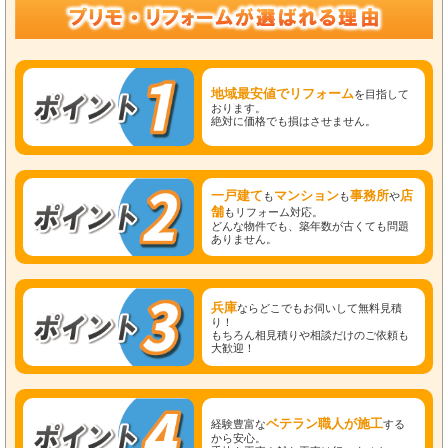
地域最安値でリフォーム
を目指して
おります。
絶対に価格でも損はさせません。
一戸建て
マンション
事務所
店
も
も
や
舗
もリフォーム対応。
どんな物件でも、築年数が古くても問題
ありません。
兵庫
ならどこでもお伺いして無料見積
り！
もちろん相見積りや相談だけのご依頼も
大歓迎！
ベテラン職人が施工
経験豊富な
する
から安心。