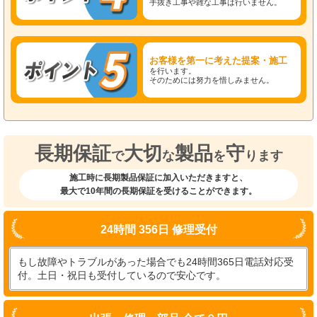
手抜き工事や雑な工事は行いません。
お客様を第一に考えた提案・施工
を行います。
そのためには努力を惜しみません。
長期保証
大切
製品
守
で
な
を
ります
施工時に長期製品保証に加入いただきますと、
最大で10年間の長期保証を受けることができます。
24時間 356日 修理受付
もし故障やトラブルがあった場合でも24時間365日電話対応受
付。土日・祝日も受付しているので安心です。