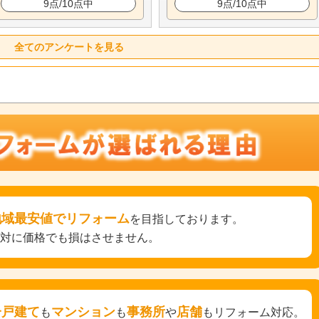
9点/10点中
9点/10点中
全てのアンケートを見る
地域最安値でリフォーム
を目指しております。
絶対に価格でも損はさせません。
一戸建て
マンション
事務所
店舗
も
も
や
もリフォーム対応。