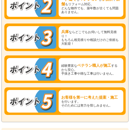
舗
もリフォーム対応。
どんな物件でも、築年数が古くても問題
ありません。
兵庫
ならどこでもお伺いして無料見積
り！
もちろん相見積りや相談だけのご依頼も
大歓迎！
ベテラン職人が施工
経験豊富な
する
から安心。
手抜き工事や雑な工事は行いません。
お客様を第一に考えた提案・施工
を行います。
そのためには努力を惜しみません。