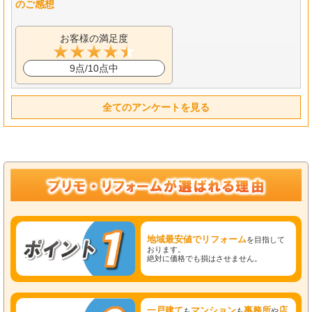
のご感想
お客様の満足度
9点/10点中
全てのアンケートを見る
地域最安値でリフォーム
を目指して
おります。
絶対に価格でも損はさせません。
一戸建て
マンション
事務所
店
も
も
や