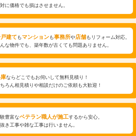
絶対に価格でも損はさせません。
一戸建て
マンション
事務所
店舗
も
も
や
もリフォーム対応。
どんな物件でも、築年数が古くても問題ありません。
兵庫
ならどこでもお伺いして無料見積り！
もちろん相見積りや相談だけのご依頼も大歓迎！
ベテラン職人が施工
経験豊富な
するから安心。
手抜き工事や雑な工事は行いません。