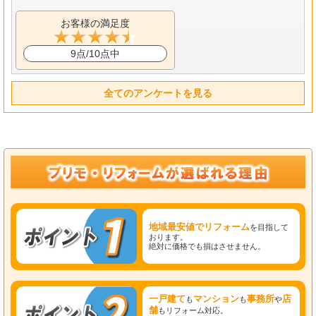
お客様の満足度
9点/10点中
全てのアンケートを見る
地域最安値でリフォーム
を目指して
おります。
絶対に価格でも損はさせません。
一戸建て
マンション
事務所
店
も
も
や
舗
もリフォーム対応。