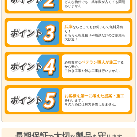
どんな物件でも、築年数が古くても問題
ありません。
兵庫
ならどこでもお伺いして無料見積
り！
もちろん相見積りや相談だけのご依頼も
大歓迎！
ベテラン職人が施工
経験豊富な
する
から安心。
手抜き工事や雑な工事は行いません。
お客様を第一に考えた提案・施工
を行います。
そのためには努力を惜しみません。
長期保証
大切
製品
守
で
な
を
ります