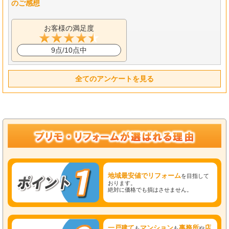
のご感想
お客様の満足度
9点/10点中
全てのアンケートを見る
地域最安値でリフォーム
を目指して
おります。
絶対に価格でも損はさせません。
一戸建て
マンション
事務所
店
も
も
や