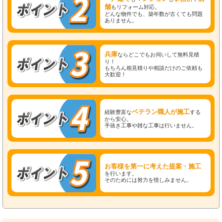
舗
もリフォーム対応。
どんな物件でも、築年数が古くても問題
ありません。
兵庫
ならどこでもお伺いして無料見積
り！
もちろん相見積りや相談だけのご依頼も
大歓迎！
ベテラン職人が施工
経験豊富な
する
から安心。
手抜き工事や雑な工事は行いません。
お客様を第一に考えた提案・施工
を行います。
そのためには努力を惜しみません。