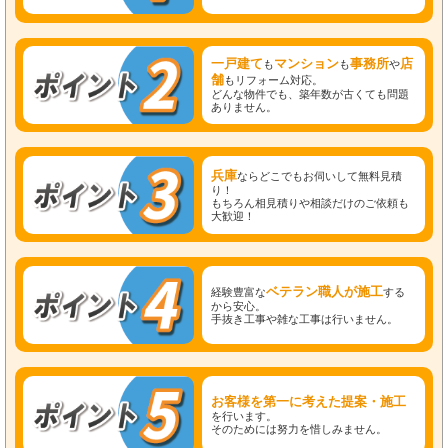
一戸建て
マンション
事務所
店
も
も
や
舗
もリフォーム対応。
どんな物件でも、築年数が古くても問題
ありません。
兵庫
ならどこでもお伺いして無料見積
り！
もちろん相見積りや相談だけのご依頼も
大歓迎！
ベテラン職人が施工
経験豊富な
する
から安心。
手抜き工事や雑な工事は行いません。
お客様を第一に考えた提案・施工
を行います。
そのためには努力を惜しみません。