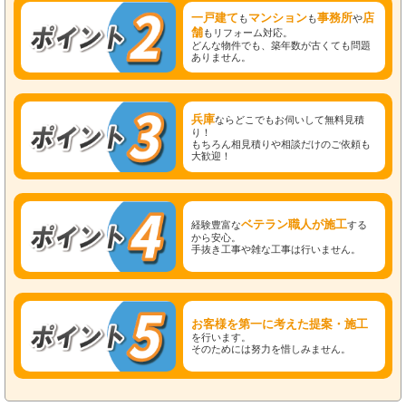
一戸建て
マンション
事務所
店
も
も
や
舗
もリフォーム対応。
どんな物件でも、築年数が古くても問題
ありません。
兵庫
ならどこでもお伺いして無料見積
り！
もちろん相見積りや相談だけのご依頼も
大歓迎！
ベテラン職人が施工
経験豊富な
する
から安心。
手抜き工事や雑な工事は行いません。
お客様を第一に考えた提案・施工
を行います。
そのためには努力を惜しみません。