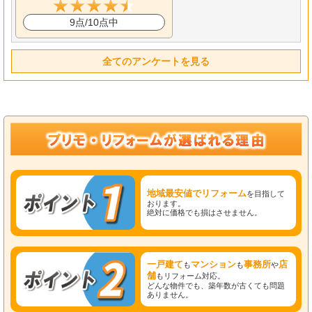
9点/10点中
全てのアンケートを見る
地域最安値でリフォーム
を目指して
おります。
絶対に価格でも損はさせません。
一戸建て
マンション
事務所
店
も
も
や
舗
もリフォーム対応。
どんな物件でも、築年数が古くても問題
ありません。