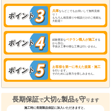
兵庫
ならどこでもお伺いして無料見積
り！
もちろん相見積りや相談だけのご依頼も
大歓迎！
ベテラン職人が施工
経験豊富な
する
から安心。
手抜き工事や雑な工事は行いません。
お客様を第一に考えた提案・施工
を行います。
そのためには努力を惜しみません。
長期保証
大切
製品
守
で
な
を
ります
施工時に長期製品保証に加入いただきますと、