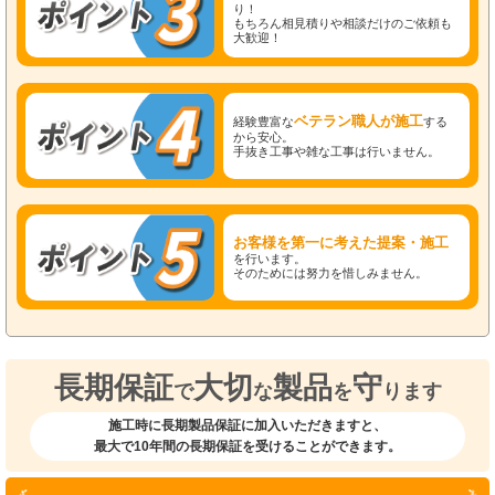
り！
もちろん相見積りや相談だけのご依頼も
大歓迎！
ベテラン職人が施工
経験豊富な
する
から安心。
手抜き工事や雑な工事は行いません。
お客様を第一に考えた提案・施工
を行います。
そのためには努力を惜しみません。
長期保証
大切
製品
守
で
な
を
ります
施工時に長期製品保証に加入いただきますと、
最大で10年間の長期保証を受けることができます。