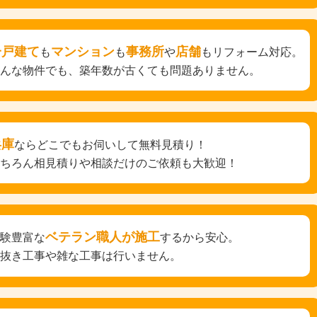
一戸建て
マンション
事務所
店舗
も
も
や
もリフォーム対応。
どんな物件でも、築年数が古くても問題ありません。
兵庫
ならどこでもお伺いして無料見積り！
もちろん相見積りや相談だけのご依頼も大歓迎！
ベテラン職人が施工
経験豊富な
するから安心。
手抜き工事や雑な工事は行いません。