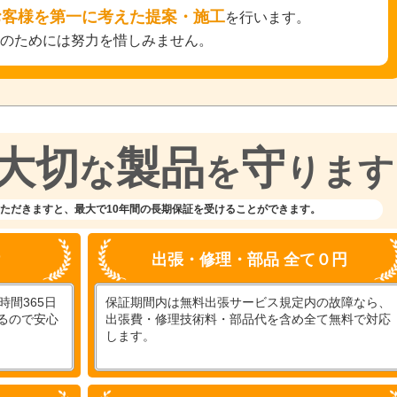
お客様を第一に考えた提案・施工
を行います。
そのためには努力を惜しみません。
大切
製品
守
な
を
ります
ただきますと、
最大で10年間の長期保証を受けることができます。
付
出張・修理・部品 全て０円
間365日
保証期間内は無料出張サービス規定内の故障なら、
るので安心
出張費・修理技術料・部品代を含め全て無料で対応
します。