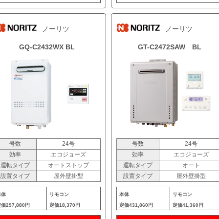
ノーリツ
ノーリツ
GQ-C2432WX BL
GT-C2472SAW BL
号数
24号
号数
24号
効率
エコジョーズ
効率
エコジョーズ
運転タイプ
オートストップ
運転タイプ
オート
設置タイプ
屋外壁掛型
設置タイプ
屋外壁掛型
本体
リモコン
本体
リモコン
定価
297,880円
定価
18,370円
定価
431,860円
定価
41,360円