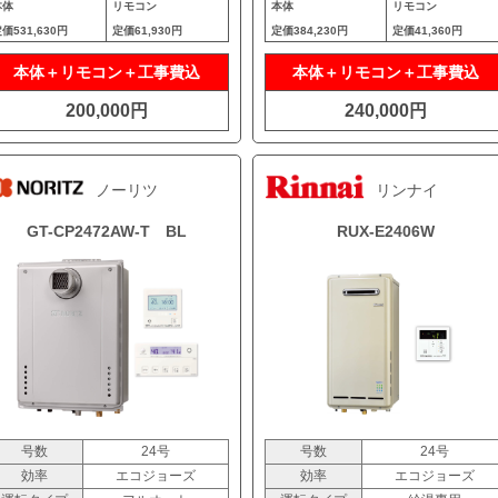
本体
リモコン
本体
リモコン
定価
531,630円
定価
61,930円
定価
384,230円
定価
41,360円
本体＋リモコン＋工事費込
本体＋リモコン＋工事費込
200,000円
240,000円
ノーリツ
リンナイ
GT-CP2472AW-T BL
RUX-E2406W
号数
24号
号数
24号
効率
エコジョーズ
効率
エコジョーズ