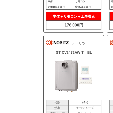
本体
リモコン
定価
487,960円
定価
41,360円
本体＋リモコン＋工事費込
178,000円
ノーリツ
GT-CV2472AW-T BL
号数
24号
効率
エコジョーズ