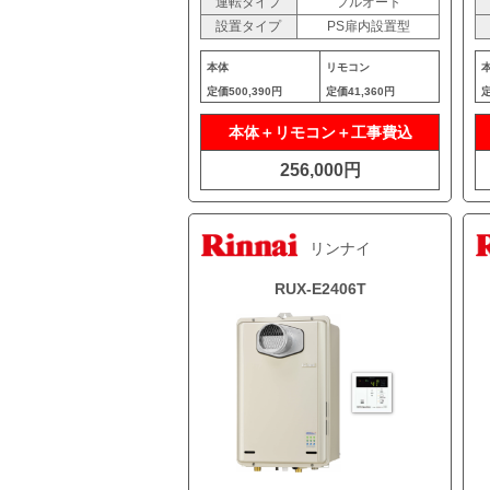
運転タイプ
フルオート
設置タイプ
PS扉内設置型
本体
リモコン
定価
500,390円
定価
41,360円
本体＋リモコン＋工事費込
256,000円
リンナイ
RUX-E2406T