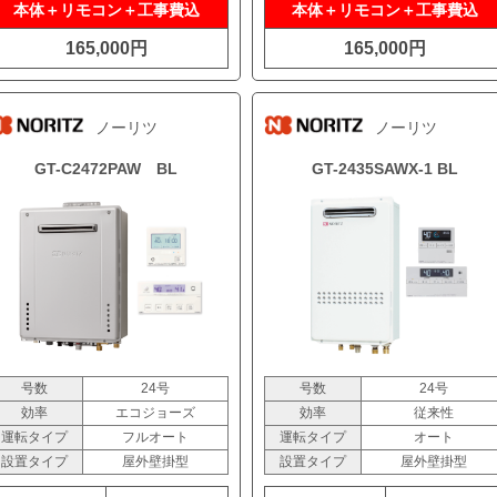
本体＋リモコン＋工事費込
本体＋リモコン＋工事費込
165,000円
165,000円
ノーリツ
ノーリツ
GT-C2472PAW BL
GT-2435SAWX-1 BL
号数
24号
号数
24号
効率
エコジョーズ
効率
従来性
運転タイプ
フルオート
運転タイプ
オート
設置タイプ
屋外壁掛型
設置タイプ
屋外壁掛型