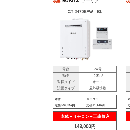
ノーリツ
GT-2470SAW BL
号数
24号
効率
従来型
運転タイプ
オート
設置タイプ
屋外壁掛型
本体
リモコン
定価
406,450円
定価
41,360円
本体＋リモコン＋工事費込
143,000円