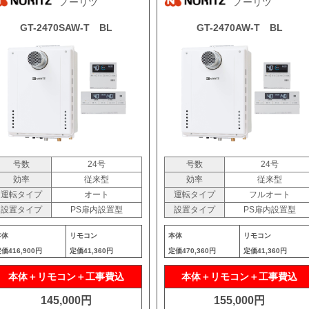
ノーリツ
ノーリツ
GT-2470SAW-T BL
GT-2470AW-T BL
号数
24号
号数
24号
効率
従来型
効率
従来型
運転タイプ
オート
運転タイプ
フルオート
設置タイプ
PS扉内設置型
設置タイプ
PS扉内設置型
本体
リモコン
本体
リモコン
定価
416,900円
定価
41,360円
定価
470,360円
定価
41,360円
本体＋リモコン＋工事費込
本体＋リモコン＋工事費込
145,000円
155,000円