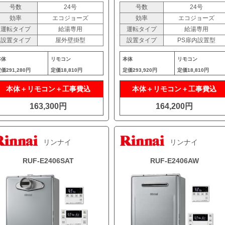
号数
24号
号数
24号
効率
エコジョーズ
効率
エコジョーズ
運転タイプ
給湯専用
運転タイプ
給湯専用
設置タイプ
屋外壁掛型
設置タイプ
PS扉内設置型
本体
リモコン
本体
リモコン
定価
291,280円
定価
18,810円
定価
293,920円
定価
18,810円
本体＋リモコン＋工事費込
本体＋リモコン＋工事費込
163,300円
164,200円
リンナイ
リンナイ
RUF-E2406SAT
RUF-E2406AW