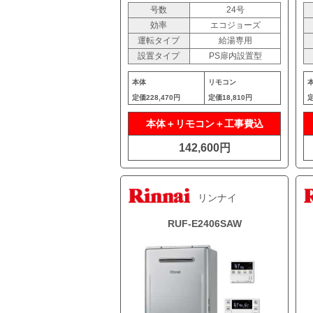
号数
24号
効率
エコジョーズ
運転タイプ
給湯専用
設置タイプ
PS扉内設置型
本体
リモコン
定価
228,470円
定価
18,810円
本体＋リモコン＋工事費込
142,600円
リンナイ
RUF-E2406SAW