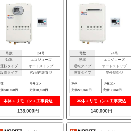
号数
24号
号数
24号
効率
エコジョーズ
効率
エコジョーズ
運転タイプ
オートストップ
運転タイプ
オートストップ
設置タイプ
PS扉内設置型
設置タイプ
屋外壁掛型
本体
リモコン
本体
リモコン
定価
230,560円
定価
10,560円
定価
228,030円
定価
10,560円
本体＋リモコン＋工事費込
本体＋リモコン＋工事費込
138,000円
140,000円