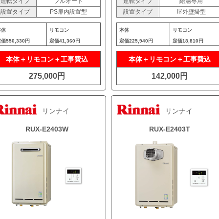
運転タイプ
フルオート
運転タイプ
給湯専用
設置タイプ
PS扉内設置型
設置タイプ
屋外壁掛型
本体
リモコン
本体
リモコン
定価
550,330円
定価
41,360円
定価
225,940円
定価
18,810円
本体＋リモコン＋工事費込
本体＋リモコン＋工事費込
275,000円
142,000円
リンナイ
リンナイ
RUX-E2403W
RUX-E2403T