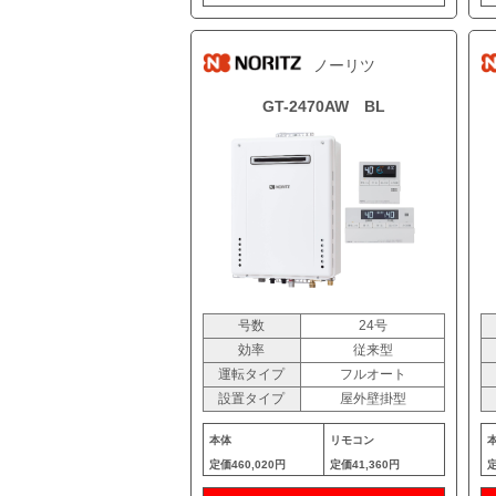
ノーリツ
GT-2470AW BL
号数
24号
効率
従来型
運転タイプ
フルオート
設置タイプ
屋外壁掛型
本体
リモコン
定価
460,020円
定価
41,360円