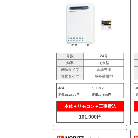
号数
24号
効率
従来型
運転タイプ
給湯専用
設置タイプ
屋外壁掛型
本体
リモコン
定価
18,2820円
定価
10,560円
本体＋リモコン＋工事費込
101,000円