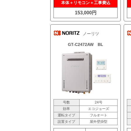
本体＋リモコン＋工事費込
153,000円
ノーリツ
GT-C2472AW BL
号数
24号
効率
エコジョーズ
運転タイプ
フルオート
設置タイプ
屋外壁掛型