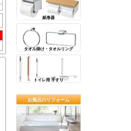
紙巻器
タオル掛け・タオルリング
トイレ用 手すり
お風呂のリフォーム